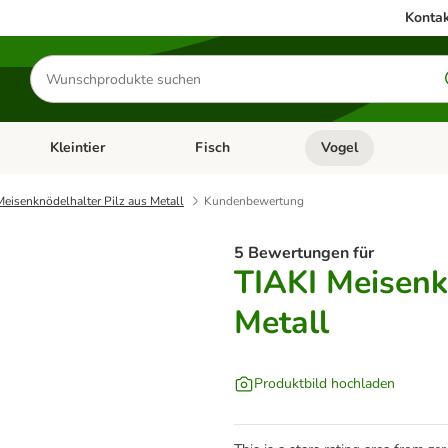
Kontak
Produkte
suchen
Kleintier
Fisch
Vogel
utter & Zubehör
Kategorie-Menü öffnen: Hundefutter & Zubehör
Kategorie-Menü öffnen: Kleintier
Kategorie-Menü öffnen
Ka
Meisenknödelhalter Pilz aus Metall
Kundenbewertung
5 Bewertungen für
TIAKI Meisenk
Metall
Produktbild hochladen