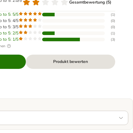
o to 5: 2.0/5
Gesamtbewertung (5)
o to 5: 5/5
(
1
)
o to 5: 4/5
(
0
)
o to 5: 3/5
(
0
)
o to 5: 2/5
(
1
)
o to 5: 1/5
(
3
)
hen
Produkt bewerten