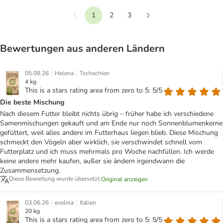
1
2
3
Vorherige
Weiter
Bewertungen aus anderen Ländern
|
|
05.08.26
Helena
Tschechien
4 kg
This is a stars rating area from zero to 5: 5/5
Die beste Mischung
Nach diesem Futter bleibt nichts übrig – früher habe ich verschiedene
Samenmischungen gekauft und am Ende nur noch Sonnenblumenkerne
gefüttert, weil alles andere im Futterhaus liegen blieb. Diese Mischung
schmeckt den Vögeln aber wirklich, sie verschwindet schnell vom
Futterplatz und ich muss mehrmals pro Woche nachfüllen. Ich werde
keine andere mehr kaufen, außer sie ändern irgendwann die
Zusammensetzung.
Diese Bewertung wurde übersetzt.
Original anzeigen
|
|
03.06.26
evelina
Italien
20 kg
This is a stars rating area from zero to 5: 5/5