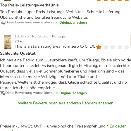
Top Preis-Leistungs-Verhältnis
Top Produkt, super Preis-Leistungs-Verhältnis. Schnelle Lieferung.
Übersichtliche und benutzerfreundliche Website.
Diese Bewertung wurde übersetzt.
Original anzeigen
|
|
18.04.26
Rui Soreto
Portugal
20 kg
This is a stars rating area from zero to 5: 1/5
Schlechte Qualität
Ich han eine Packig zum Uusprobiere kauft, um z’luege, öb sie sich vo de
Lillebro unterscheidet. Es isch genau di gliichi Mischig, mit dä schlechte
Qualität, dass viel z’viel Sonnenblumekerne und Mais drin sind – das
interessiert die meiste Wildvögel nöd (nur Täube und
Papageie/Wellensittiche möged das). Gliichi schlechte Qualität und no
teurer. Ich cha’s nöd empfehle.
Diese Bewertung wurde übersetzt.
Original anzeigen
Weitere Bewertungen aus anderen Ländern ansehen
Preise inkl. MwSt. UVP = unverbindliche Preisempfehlung *
Es gelten