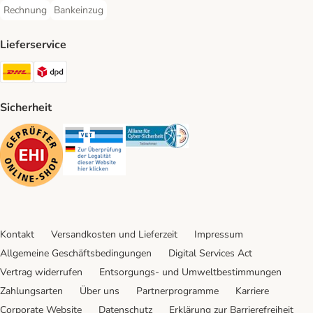
Rechnung
Bankeinzug
Rechnung Payment Method
Bankeinzug Payment Method
Lieferservice
DHL Shipping Method
DPD Shipping Method
Sicherheit
Security
Security
Security
Kontakt
Versandkosten und Lieferzeit
Impressum
Allgemeine Geschäftsbedingungen
Digital Services Act
Vertrag widerrufen
Entsorgungs- und Umweltbestimmungen
Zahlungsarten
Über uns
Partnerprogramme
Karriere
Corporate Website
Datenschutz
Erklärung zur Barrierefreiheit