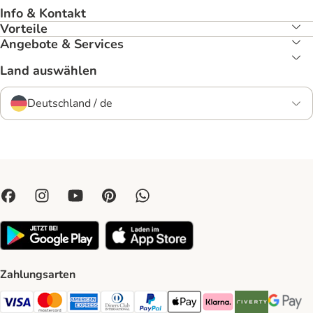
Info & Kontakt
Vorteile
Angebote & Services
Land auswählen
Deutschland / de
Zahlungsarten
Visa Payment Method
Mastercard Payment Method
American Express Payment Method
Diners Club Payment Method
PayPal Payment Method
Apple Pay Payment Method
Klarna Payment Method
Riverty Payment 
Google P