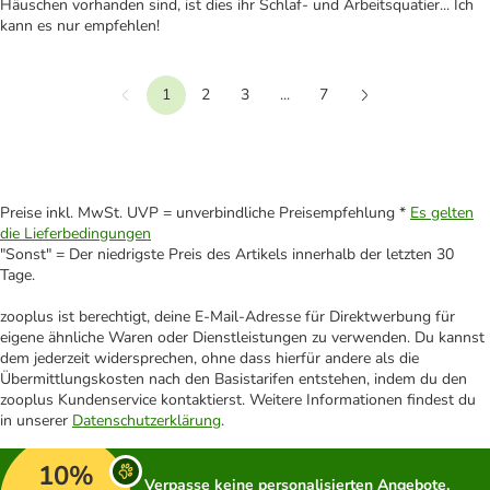
Häuschen vorhanden sind, ist dies ihr Schlaf- und Arbeitsquatier... Ich
kann es nur empfehlen!
1
2
3
...
7
Vorherige
Weiter
Preise inkl. MwSt. UVP = unverbindliche Preisempfehlung *
Es gelten
die Lieferbedingungen
"Sonst" = Der niedrigste Preis des Artikels innerhalb der letzten 30
Tage.
zooplus ist berechtigt, deine E-Mail-Adresse für Direktwerbung für
eigene ähnliche Waren oder Dienstleistungen zu verwenden. Du kannst
dem jederzeit widersprechen, ohne dass hierfür andere als die
Übermittlungskosten nach den Basistarifen entstehen, indem du den
zooplus Kundenservice kontaktierst. Weitere Informationen findest du
in unserer
Datenschutzerklärung
.
10%
Verpasse keine personalisierten Angebote,