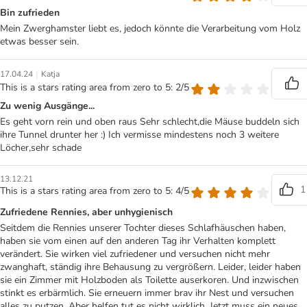
Bin zufrieden
Mein Zwerghamster liebt es, jedoch könnte die Verarbeitung vom Holz
etwas besser sein.
|
17.04.24
Katja
This is a stars rating area from zero to 5: 2/5
Zu wenig Ausgänge...
Es geht vorn rein und oben raus Sehr schlecht,die Mäuse buddeln sich
ihre Tunnel drunter her :) Ich vermisse mindestens noch 3 weitere
Löcher,sehr schade
13.12.21
1
This is a stars rating area from zero to 5: 4/5
Zufriedene Rennies, aber unhygienisch
Seitdem die Rennies unserer Tochter dieses Schlafhäuschen haben,
haben sie vom einen auf den anderen Tag ihr Verhalten komplett
verändert. Sie wirken viel zufriedener und versuchen nicht mehr
zwanghaft, ständig ihre Behausung zu vergrößern. Leider, leider haben
sie ein Zimmer mit Holzboden als Toilette auserkoren. Und inzwischen
stinkt es erbärmlich. Sie erneuern immer brav ihr Nest und versuchen
alles zu putzen. Aber helfen tut es nicht wirklich. Jetzt muss ein neues