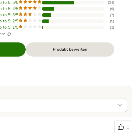
o to 5: 5/5
(
24
)
o to 5: 4/5
(
9
)
o to 5: 3/5
(
7
)
o to 5: 2/5
(
5
)
o to 5: 1/5
(
1
)
hen
Produkt bewerten
1