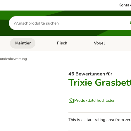
Kontak
Produkte
suchen
Kleintier
Fisch
Vogel
utter & Zubehör
Kategorie-Menü öffnen: Hundefutter & Zubehör
Kategorie-Menü öffnen: Kleintier
Kategorie-Menü öffnen
Ka
undenbewertung
46 Bewertungen für
Trixie Grasbet
Produktbild hochladen
This is a stars rating area from zer