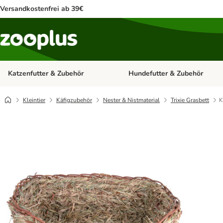
Versandkostenfrei ab 39€
Katzenfutter & Zubehör
Hundefutter & Zubehör
Kategorie-Menü öffnen: Katzenf
Kleintier
Käfigzubehör
Nester & Nistmaterial
Trixie Grasbett
K