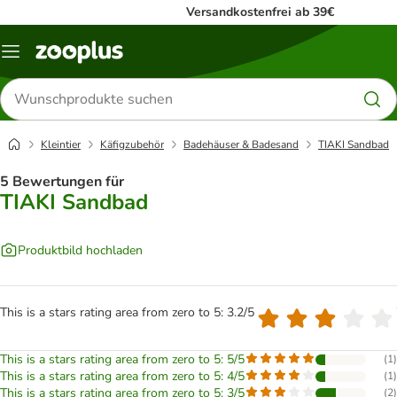
Versandkostenfrei ab 39€
Menü
Produkte
suchen
Kleintier
Käfigzubehör
Badehäuser & Badesand
TIAKI Sandbad
5 Bewertungen für
TIAKI Sandbad
Produktbild hochladen
This is a stars rating area from zero to 5: 3.2/5
This is a stars rating area from zero to 5: 5/5
(
1
)
This is a stars rating area from zero to 5: 4/5
(
1
)
This is a stars rating area from zero to 5: 3/5
(
2
)