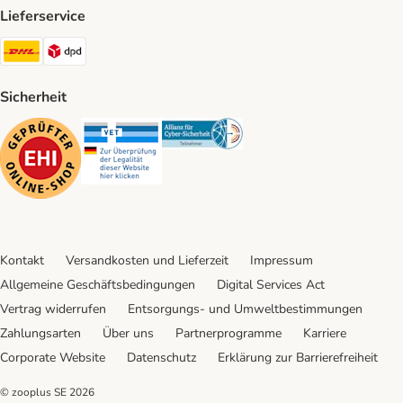
Lieferservice
DHL Shipping Method
DPD Shipping Method
Sicherheit
Security
Security
Security
Kontakt
Versandkosten und Lieferzeit
Impressum
Allgemeine Geschäftsbedingungen
Digital Services Act
Vertrag widerrufen
Entsorgungs- und Umweltbestimmungen
Zahlungsarten
Über uns
Partnerprogramme
Karriere
Corporate Website
Datenschutz
Erklärung zur Barrierefreiheit
© zooplus SE
2026