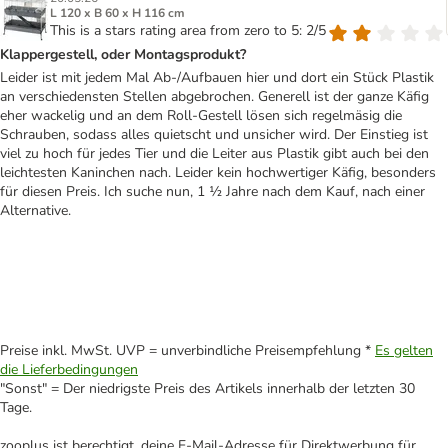
L 120 x B 60 x H 116 cm
This is a stars rating area from zero to 5: 2/5
Klappergestell, oder Montagsprodukt?
Leider ist mit jedem Mal Ab-/Aufbauen hier und dort ein Stück Plastik
an verschiedensten Stellen abgebrochen. Generell ist der ganze Käfig
eher wackelig und an dem Roll-Gestell lösen sich regelmäsig die
Schrauben, sodass alles quietscht und unsicher wird. Der Einstieg ist
viel zu hoch für jedes Tier und die Leiter aus Plastik gibt auch bei den
leichtesten Kaninchen nach. Leider kein hochwertiger Käfig, besonders
für diesen Preis. Ich suche nun, 1 ½ Jahre nach dem Kauf, nach einer
Alternative.
Preise inkl. MwSt. UVP = unverbindliche Preisempfehlung *
Es gelten
die Lieferbedingungen
"Sonst" = Der niedrigste Preis des Artikels innerhalb der letzten 30
Tage.
zooplus ist berechtigt, deine E-Mail-Adresse für Direktwerbung für