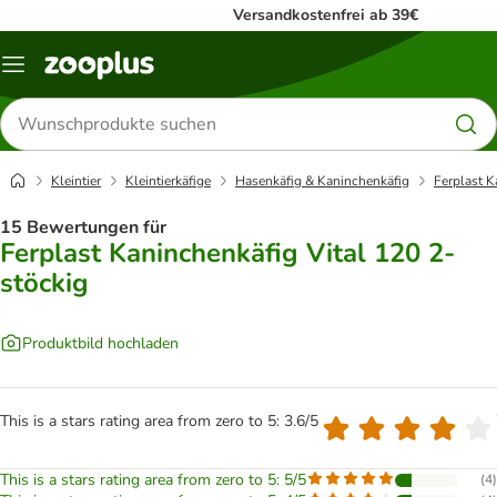
Versandkostenfrei ab 39€
Menü
Produkte
suchen
Kleintier
Kleintierkäfige
Hasenkäfig & Kaninchenkäfig
Ferplast K
15 Bewertungen für
Ferplast Kaninchenkäfig Vital 120 2-
stöckig
Produktbild hochladen
This is a stars rating area from zero to 5: 3.6/5
This is a stars rating area from zero to 5: 5/5
(
4
)