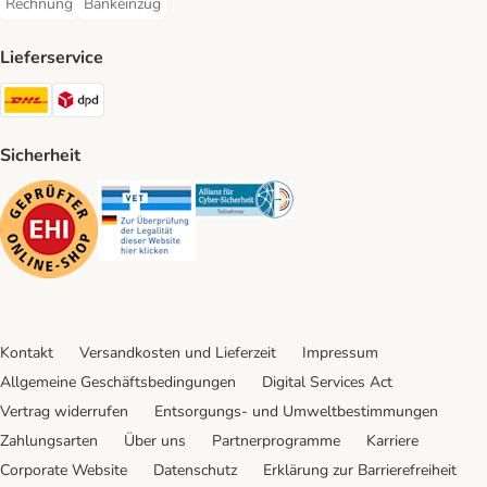
Rechnung
Bankeinzug
Rechnung Payment Method
Bankeinzug Payment Method
Lieferservice
DHL Shipping Method
DPD Shipping Method
Sicherheit
Security
Security
Security
Kontakt
Versandkosten und Lieferzeit
Impressum
Allgemeine Geschäftsbedingungen
Digital Services Act
Vertrag widerrufen
Entsorgungs- und Umweltbestimmungen
Zahlungsarten
Über uns
Partnerprogramme
Karriere
Corporate Website
Datenschutz
Erklärung zur Barrierefreiheit