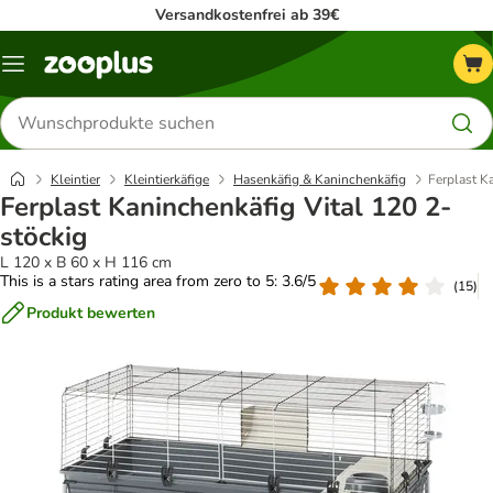
Versandkostenfrei ab 39€
Menü
Produkte
suchen
Kleintier
Kleintierkäfige
Hasenkäfig & Kaninchenkäfig
Ferplast K
Ferplast Kaninchenkäfig Vital 120 2-
stöckig
L 120 x B 60 x H 116 cm
This is a stars rating area from zero to 5: 3.6/5
(
15
)
Produkt bewerten