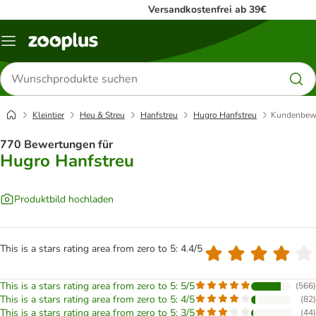
Versandkostenfrei ab 39€
Menü
Produkte
suchen
Kleintier
Heu & Streu
Hanfstreu
Hugro Hanfstreu
Kundenbew
770 Bewertungen für
Hugro Hanfstreu
Produktbild hochladen
This is a stars rating area from zero to 5: 4.4/5
This is a stars rating area from zero to 5: 5/5
(
566
)
This is a stars rating area from zero to 5: 4/5
(
82
)
This is a stars rating area from zero to 5: 3/5
(
44
)