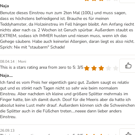
Naja
Benutze dieses Einstreu nun zum 2ten Mal (100L) und muss sagen,
dass es höchstens befriedigend ist. Brauche es für meinen
Teddyhamster, da Holzeinstreu im Fell hängen bleibt. Am Anfang riecht
nichts aber nach ca. 2 Wochen ist Geruch spürbar. Außerdem staubt es
EXTREM, sodass ich IMMER husten und niesen muss, wenn ich das
Gehege säubere. Habe auch keinerlei Allergien, daran liegt es also nicht.
Sprich: Nix mit "staubarm" Schade!
|
08.04.14
Moni
This is a stars rating area from zero to 5: 3/5
Naja....
Ich fand es vom Preis her eigentlich ganz gut. Zudem saugt es relativ
gut und es stinkt nach Tagen nicht so sehr wie beim normalem
Einstreu. Aber nachdem ich kleine und größere Splitter mehrmals im
Finger hatte, bin ich damit durch. Doof für die Meeris aber da hatte ich
absolut keine Lust mehr drauf. Außerdem können sich die Schweinchen
die Splitter auch in die Füßchen treten....neeee dann lieber anders
Einstreu.
26.09.13