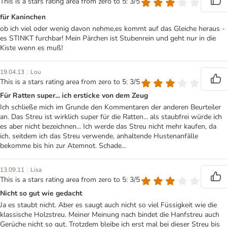
This is a stars rating area from zero to 5: 3/5
für Kaninchen
ob ich viel oder wenig davon nehme,es kommt auf das Gleiche heraus -
es STINKT furchbar! Mein Pärchen ist Stubenrein und geht nur in die
Kiste wenn es muß!
|
19.04.13
Lou
This is a stars rating area from zero to 5: 3/5
Für Ratten super... ich ersticke von dem Zeug
Ich schließe mich im Grunde den Kommentaren der anderen Beurteiler
an. Das Streu ist wirklich super für die Ratten... als staubfrei würde ich
es aber nicht bezeichnen... Ich werde das Streu nicht mehr kaufen, da
ich, seitdem ich das Streu verwende, anhaltende Hustenanfälle
bekomme bis hin zur Atemnot. Schade...
|
13.09.11
Lisa
This is a stars rating area from zero to 5: 3/5
Nicht so gut wie gedacht
Ja es staubt nicht. Aber es saugt auch nicht so viel Füssigkeit wie die
klassische Holzstreu. Meiner Meinung nach bindet die Hanfstreu auch
Gerüche nicht so gut. Trotzdem bleibe ich erst mal bei dieser Streu bis