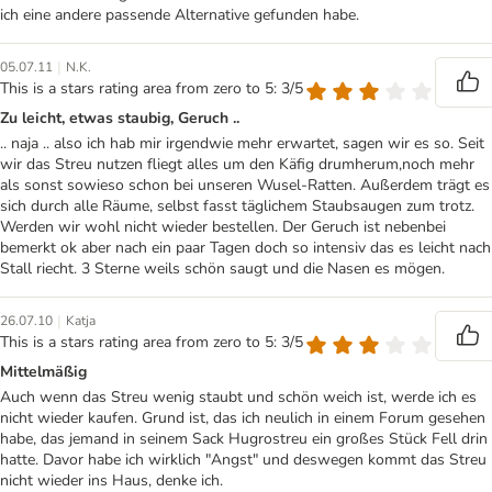
ich eine andere passende Alternative gefunden habe.
|
05.07.11
N.K.
This is a stars rating area from zero to 5: 3/5
Zu leicht, etwas staubig, Geruch ..
.. naja .. also ich hab mir irgendwie mehr erwartet, sagen wir es so. Seit
wir das Streu nutzen fliegt alles um den Käfig drumherum,noch mehr
als sonst sowieso schon bei unseren Wusel-Ratten. Außerdem trägt es
sich durch alle Räume, selbst fasst täglichem Staubsaugen zum trotz.
Werden wir wohl nicht wieder bestellen. Der Geruch ist nebenbei
bemerkt ok aber nach ein paar Tagen doch so intensiv das es leicht nach
Stall riecht. 3 Sterne weils schön saugt und die Nasen es mögen.
|
26.07.10
Katja
This is a stars rating area from zero to 5: 3/5
Mittelmäßig
Auch wenn das Streu wenig staubt und schön weich ist, werde ich es
nicht wieder kaufen. Grund ist, das ich neulich in einem Forum gesehen
habe, das jemand in seinem Sack Hugrostreu ein großes Stück Fell drin
hatte. Davor habe ich wirklich "Angst" und deswegen kommt das Streu
nicht wieder ins Haus, denke ich.