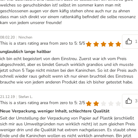
welches so geruchsbinden ist! selbst im sommer kann man mit
geschlossenen augen vor dem käfig stehen ohne auch nur zu ahnen
dass man sich direkt vor einem rattenkäfig befindet! die selbe resonanz
kam von jedem unserer freunde!
|
08.02.20
Ninchen
1
This is a stars rating area from zero to 5: 5/5
unglaublich lange haltbar
ich bin echt begeistert von dem Einstreu. Zuerst war ich vom Preis
abgeschreckt, aber es bindet Geruch wirklich grandios und ich musste
jetzt schon 5 Tage nicht misten bei den Kaninchen. So ist der Preis auch
schnell wieder raus geholt wenn ich nur einen bruchteil des Einstreus
brauche wie von jedem anderen Produkt das ich bisher getestet habe.
|
21.12.19
Stefan L.
3
This is a stars rating area from zero to 5: 2/5
Neue Verpackung, weniger Inhalt, schlechtere Qualität
Seit der Umstellung der Verpackung von Papier auf Plastik (erschließt
sich mir aus Umweltgründen nun wirklich nicht) ist zum gleichen Preis
weniger drin und die Qualität hat extrem nachgelassen. Es staubt ohne
Ende und die Kaninchen wollen es nicht wirklich annehmen. Bin jetzt