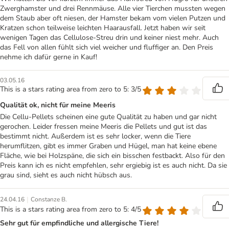
Zwerghamster und drei Rennmäuse. Alle vier Tierchen mussten wegen
dem Staub aber oft niesen, der Hamster bekam vom vielen Putzen und
Kratzen schon teilweise leichten Haarausfall. Jetzt haben wir seit
wenigen Tagen das Cellulose-Streu drin und keiner niest mehr. Auch
das Fell von allen fühlt sich viel weicher und fluffiger an. Den Preis
nehme ich dafür gerne in Kauf!
03.05.16
This is a stars rating area from zero to 5: 3/5
Qualität ok, nicht für meine Meeris
Die Cellu-Pellets scheinen eine gute Qualität zu haben und gar nicht
gerochen. Leider fressen meine Meeris die Pellets und gut ist das
bestimmt nicht. Außerdem ist es sehr locker, wenn die Tiere
herumflitzen, gibt es immer Graben und Hügel, man hat keine ebene
Fläche, wie bei Holzspäne, die sich ein bisschen festbackt. Also für den
Preis kann ich es nicht empfehlen, sehr ergiebig ist es auch nicht. Da sie
grau sind, sieht es auch nicht hübsch aus.
|
24.04.16
Constanze B.
This is a stars rating area from zero to 5: 4/5
Sehr gut für empfindliche und allergische Tiere!