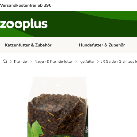
Versandkostenfrei ab 39€
Katzenfutter & Zubehör
Hundefutter & Zubehör
Kategorie-Menü öffnen: Katzenf
Kleintier
Nager- & Kleintierfutter
Igelfutter
JR Garden Grainless I