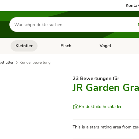
Kontak
Produkte
suchen
Kleintier
Fisch
Vogel
utter & Zubehör
Kategorie-Menü öffnen: Hundefutter & Zubehör
Kategorie-Menü öffnen: Kleintier
Kategorie-Menü öffnen
Ka
gelfutter
Kundenbewertung
23 Bewertungen für
JR Garden Grai
Produktbild hochladen
This is a stars rating area from zer