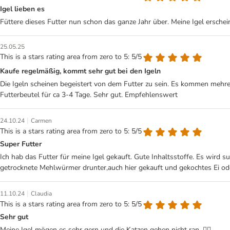
Igel lieben es
Füttere dieses Futter nun schon das ganze Jahr über. Meine Igel ersche
25.05.25
This is a stars rating area from zero to 5: 5/5
Kaufe regelmäßig, kommt sehr gut bei den Igeln
Die Igeln scheinen begeistert von dem Futter zu sein. Es kommen mehre
Futterbeutel für ca 3-4 Tage. Sehr gut. Empfehlenswert
|
24.10.24
Carmen
This is a stars rating area from zero to 5: 5/5
Super Futter
Ich hab das Futter für meine Igel gekauft. Gute Inhaltsstoffe. Es wir
getrocknete Mehlwürmer drunter,auch hier gekauft und gekochtes Ei od
|
11.10.24
Claudia
This is a stars rating area from zero to 5: 5/5
Sehr gut
Meine Igel mögen es sehr gern und die Katzen gehen nicht ran. 👍🏻