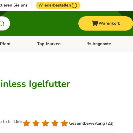
tieren Sie uns
Wiederbestellen
Warenkorb
Pferd
Top-Marken
% Angebote
: Fisch
tegorie-Menü öffnen: Vogel
Kategorie-Menü öffnen: Pferd
Kategorie-Menü öffnen: T
nless Igelfutter
o to 5: 4.6/5
Gesamtbewertung (23)