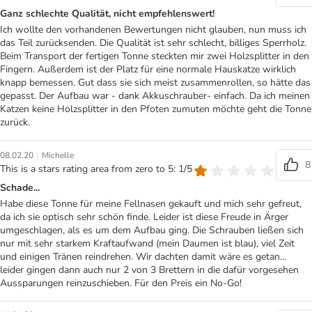
Ganz schlechte Qualität, nicht empfehlenswert!
Ich wollte den vorhandenen Bewertungen nicht glauben, nun muss ich
das Teil zurücksenden. Die Qualität ist sehr schlecht, billiges Sperrholz.
Beim Transport der fertigen Tonne steckten mir zwei Holzsplitter in den
Fingern. Außerdem ist der Platz für eine normale Hauskatze wirklich
knapp bemessen. Gut dass sie sich meist zusammenrollen, so hätte das
gepasst. Der Aufbau war - dank Akkuschrauber- einfach. Da ich meinen
Katzen keine Holzsplitter in den Pfoten zumuten möchte geht die Tonne
zurück.
|
08.02.20
Michelle
8
This is a stars rating area from zero to 5: 1/5
Schade...
Habe diese Tonne für meine Fellnasen gekauft und mich sehr gefreut,
da ich sie optisch sehr schön finde. Leider ist diese Freude in Ärger
umgeschlagen, als es um dem Aufbau ging. Die Schrauben ließen sich
nur mit sehr starkem Kraftaufwand (mein Daumen ist blau), viel Zeit
und einigen Tränen reindrehen. Wir dachten damit wäre es getan...
leider gingen dann auch nur 2 von 3 Brettern in die dafür vorgesehen
Aussparungen reinzuschieben. Für den Preis ein No-Go!