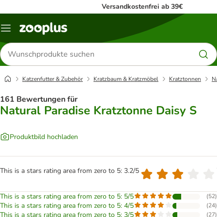
Versandkostenfrei ab 39€
Menü
Produkte
suchen
Katzenfutter & Zubehör
Kratzbaum & Kratzmöbel
Kratztonnen
N
161 Bewertungen für
Natural Paradise Kratztonne Daisy S
Produktbild hochladen
This is a stars rating area from zero to 5: 3.2/5
This is a stars rating area from zero to 5: 5/5
(
52
)
This is a stars rating area from zero to 5: 4/5
(
24
)
This is a stars rating area from zero to 5: 3/5
(
27
)