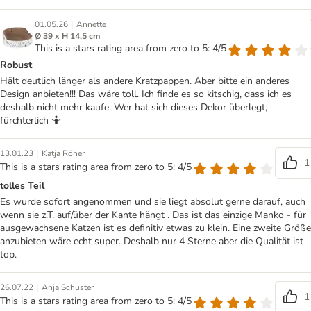
|
01.05.26
Annette
Ø 39 x H 14,5 cm
This is a stars rating area from zero to 5: 4/5
Robust
Hält deutlich länger als andere Kratzpappen. Aber bitte ein anderes
Design anbieten!!! Das wäre toll. Ich finde es so kitschig, dass ich es
deshalb nicht mehr kaufe. Wer hat sich dieses Dekor überlegt,
fürchterlich 🤷
|
13.01.23
Katja Röher
1
This is a stars rating area from zero to 5: 4/5
tolles Teil
Es wurde sofort angenommen und sie liegt absolut gerne darauf, auch
wenn sie z.T. auf/über der Kante hängt . Das ist das einzige Manko - für
ausgewachsene Katzen ist es definitiv etwas zu klein. Eine zweite Größe
anzubieten wäre echt super. Deshalb nur 4 Sterne aber die Qualität ist
top.
|
26.07.22
Anja Schuster
1
This is a stars rating area from zero to 5: 4/5