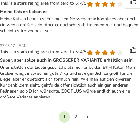
This is a stars rating area from zero to 5: 4/5
Meine Katzen lieben es
Meine Katzen lieben es. Für meinen Norwegermix könnte es aber noch
ein wenig größer sein. Aber er quetscht sich trotzdem rein und bequem
scheint es trotzdem zu sein.
|
27.03.17
E.M.
This is a stars rating area from zero to 5: 4/5
Super, aber sollte auch in GRÖSSERER VARIANTE erhältlich sein!
Unumstritten der Lieblingsschlafplatz meiner beiden BKH Kater. Mein
Großer wiegt inzwischen gute 7 kg und ist eigentlich zu groß für die
Liege, aber er quetscht sich förmlich rein. Wie man auf den diversen
Kundenbildern sieht, geht's da offensichtlich auch einigen anderen
Fellnasen so :-D Ich wünschte, ZOOPLUS würde endlich auch eine
größere Variante anbieten.
1
2
Vorherige
Weiter