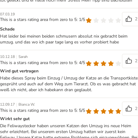
tot geleckt und er hatte noch mehr Stress Mein Tipp sind Bachblüten
07.03.19
2
This is a stars rating area from zero to 5: 1/5
Schade
Hat leider bei meinen beiden schmusern absolut nix gebracht beim
umzug. und das wo ich paar tage lang es vorher probiert habe
|
10.12.18
Sarah
2
This is a stars rating area from zero to 5: 4/5
Wird gut vertragen
Habe dieses Spray beim Einzug / Umzug der Katze an die Transportkiste
gesprüht und auch auf dem Weg zum Tierarzt. Ob es was gebracht hat
weiß ich nicht, aber ich habekann dran geglaubt.
|
12.09.17
Bianca W.
2
This is a stars rating area from zero to 5: 5/5
Wirkt sehr gut
Die Feliwaystecker haben unseren Katzen den Umzug ins neue Heim
sehr erleichtert. Bei unserem ersten Umzug hatten wir zuerst kein
Feliway. Unsere Katze hatte extreme Probleme sich einzugewöhnen. Bei