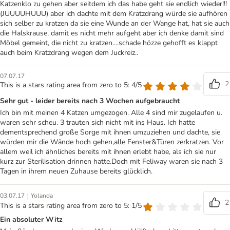
Katzenklo zu gehen aber seitdem ich das habe geht sie endlich wieder!!!
(JUUUUHUUU) aber ich dachte mit dem Kratzdrang würde sie aufhören
sich selber zu kratzen da sie eine Wunde an der Wange hat, hat sie auch
die Halskrause, damit es nicht mehr aufgeht aber ich denke damit sind
Möbel gemeint, die nicht zu kratzen....schade hözze gehofft es klappt
auch beim Kratzdrang wegen dem Juckreiz..
07.07.17
2
This is a stars rating area from zero to 5: 4/5
Sehr gut - leider bereits nach 3 Wochen aufgebraucht
Ich bin mit meinen 4 Katzen umgezogen. Alle 4 sind mir zugelaufen u.
waren sehr scheu. 3 trauten sich nicht mit ins Haus. Ich hatte
dementsprechend große Sorge mit ihnen umzuziehen und dachte, sie
würden mir die Wände hoch gehen,alle Fenster&Türen zerkratzen. Vor
allem weil ich ähnliches bereits mit ihnen erlebt habe, als ich sie nur
kurz zur Sterilisation drinnen hatte.Doch mit Feliway waren sie nach 3
Tagen in ihrem neuen Zuhause bereits glücklich.
|
03.07.17
Yolanda
2
This is a stars rating area from zero to 5: 1/5
Ein absoluter Witz