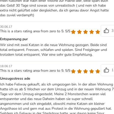
Mein fläschen war nach einer Woche zur Hälfte leer, bitte spart euch
das Geld! 30 Tage sind sowas von unrealistisch ( und nein ich habe
extra nicht gelüftet oder dergleichen, da ich genau davor Angst hatte
das zuviel verdampft)
30.06.17
3
This is a stars rating area from zero to 5: 5/5
Entspannung pur
Wir sind mit zwei Katzen in die neue Wohnung gezogen. Beide sind
total entspannt. Fressen, schlafen und spielen. Sind Freigänger und
trotzdem total entspannt. War eine sehr gute Empfehlung.
18.06.17
1
This is a stars rating area from zero to 5: 5/5
Umzugsstress ade
Ich habe Feliway gekauft, als ich umgezogen bin. In der alten Wohnung
hatte ich es ab 5 Wochen vor dem Umzug und in der neuen Wohnung 7
Tage vor dem Umzug eingesteckt. Meine 2 Monsterchen waren viel
entspannter und das neue Daheim haben sie super schnell
angenommen und sich eingelebt, obwohl meine Katzen ein kleiner
Angsthase ist und gern mal aus Protest in die Wohnung gepullert hat.
Seitdem ich Feliway in der Steckdose hatte, war davon keine Spur