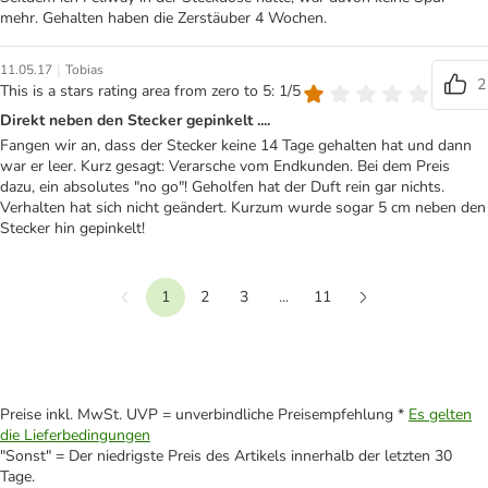
mehr. Gehalten haben die Zerstäuber 4 Wochen.
|
11.05.17
Tobias
2
This is a stars rating area from zero to 5: 1/5
Direkt neben den Stecker gepinkelt ....
Fangen wir an, dass der Stecker keine 14 Tage gehalten hat und dann
war er leer. Kurz gesagt: Verarsche vom Endkunden. Bei dem Preis
dazu, ein absolutes "no go"! Geholfen hat der Duft rein gar nichts.
Verhalten hat sich nicht geändert. Kurzum wurde sogar 5 cm neben den
Stecker hin gepinkelt!
1
2
3
...
11
Vorherige
Weiter
Preise inkl. MwSt. UVP = unverbindliche Preisempfehlung *
Es gelten
die Lieferbedingungen
"Sonst" = Der niedrigste Preis des Artikels innerhalb der letzten 30
Tage.