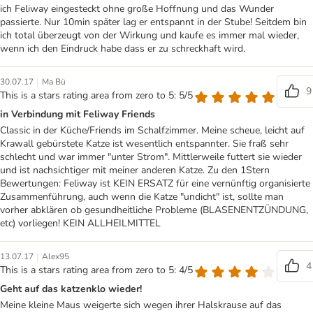
ich Feliway eingesteckt ohne große Hoffnung und das Wunder
passierte. Nur 10min später lag er entspannt in der Stube! Seitdem bin
ich total überzeugt von der Wirkung und kaufe es immer mal wieder,
wenn ich den Eindruck habe dass er zu schreckhaft wird.
|
30.07.17
Ma Bü
9
This is a stars rating area from zero to 5: 5/5
in Verbindung mit Feliway Friends
Classic in der Küche/Friends im Schalfzimmer. Meine scheue, leicht auf
Krawall gebürstete Katze ist wesentlich entspannter. Sie fraß sehr
schlecht und war immer "unter Strom". Mittlerweile futtert sie wieder
und ist nachsichtiger mit meiner anderen Katze. Zu den 1Stern
Bewertungen: Feliway ist KEIN ERSATZ für eine vernünftig organisierte
Zusammenführung, auch wenn die Katze "undicht" ist, sollte man
vorher abklären ob gesundheitliche Probleme (BLASENENTZÜNDUNG,
etc) vorliegen! KEIN ALLHEILMITTEL
|
13.07.17
Alex95
4
This is a stars rating area from zero to 5: 4/5
Geht auf das katzenklo wieder!
Meine kleine Maus weigerte sich wegen ihrer Halskrause auf das