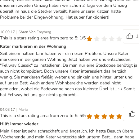
unserem zweiten Umzug haben wir schon 2 Tage vor dem Umzug
überall im haus die Stecker verteilt. Keine unserer Katzen hatte
Probleme bei der Eingewöhnung. Hat super funktioniert!
|
10.09.17
Sören Von Freyberg
1
This is a stars rating area from zero to 5: 1/5
Kater markieren in der Wohnung
Seit einem halben Jahr haben wir ein riesen Problem. Unsere Kater
markieren in der ganzen Wohnung. Jetzt haben wir uns entschieden,
"Feliway Classic" zu installieren. Da man nur eine Steckdose benötigt ja
auch nicht kompliziert. Doch unsere Kater interessiert das herzlich
wenig. Sie markieren fleißig weiter und pinkeln uns hinter, unter und
auf unser Bett. Auch andere Wohnbereiche werden dabei nicht
gemieden, wobei die Badewanne noch das kleinste Übel ist... :-/ Somit
hat Feliway bei uns gar nichts gebracht...
|
04.08.17
Maria
This is a stars rating area from zero to 5: 5/5
Hilft immer wieder.
Mein Kater ist sehr schreckhaft und ängstlich. Ich hatte Besuch übers
Wochenende und mein Kater versteckte sich unterm Bett... dann habe