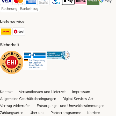
Visa Payment Method
Mastercard Payment Method
American Express Payment Method
Diners Club Payment Method
PayPal Payment Method
Apple Pay Payment Method
Klarna Payment Method
Riverty Payment 
Google P
Rechnung
Bankeinzug
Rechnung Payment Method
Bankeinzug Payment Method
Lieferservice
DHL Shipping Method
DPD Shipping Method
Sicherheit
Security
Security
Security
Kontakt
Versandkosten und Lieferzeit
Impressum
Allgemeine Geschäftsbedingungen
Digital Services Act
Vertrag widerrufen
Entsorgungs- und Umweltbestimmungen
Zahlungsarten
Über uns
Partnerprogramme
Karriere