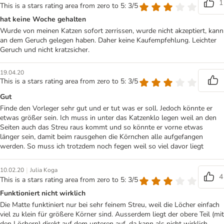
1
This is a stars rating area from zero to 5: 3/5
hat keine Woche gehalten
Wurde von meinen Katzen sofort zerrissen, wurde nicht akzeptiert, kann
an dem Geruch gelegen haben. Daher keine Kaufempfehlung. Leichter
Geruch und nicht kratzsicher.
19.04.20
This is a stars rating area from zero to 5: 3/5
Gut
Finde den Vorleger sehr gut und er tut was er soll. Jedoch könnte er
etwas größer sein. Ich muss in unter das Katzenklo legen weil an den
Seiten auch das Streu raus kommt und so könnte er vorne etwas
länger sein, damit beim rausgehen die Körnchen alle aufgefangen
werden. So muss ich trotzdem noch fegen weil so viel davor liegt
|
10.02.20
Julia Koga
4
This is a stars rating area from zero to 5: 3/5
Funktioniert nicht wirklich
Die Matte funktiniert nur bei sehr feinem Streu, weil die Löcher einfach
viel zu klein für größere Körner sind. Ausserdem liegt der obere Teil (mit
den Löchern) direkt auf dem unteren auf, da kann als nicht wirklich