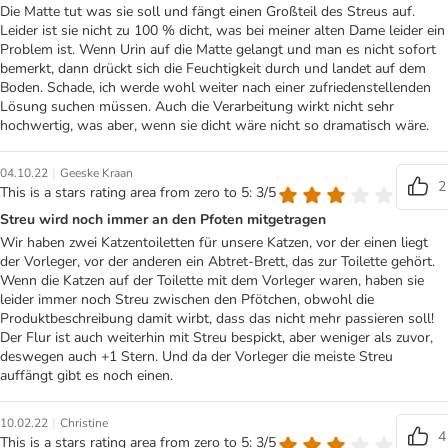
Die Matte tut was sie soll und fängt einen Großteil des Streus auf.
Leider ist sie nicht zu 100 % dicht, was bei meiner alten Dame leider ein
Problem ist. Wenn Urin auf die Matte gelangt und man es nicht sofort
bemerkt, dann drückt sich die Feuchtigkeit durch und landet auf dem
Boden. Schade, ich werde wohl weiter nach einer zufriedenstellenden
Lösung suchen müssen. Auch die Verarbeitung wirkt nicht sehr
hochwertig, was aber, wenn sie dicht wäre nicht so dramatisch wäre.
|
04.10.22
Geeske Kraan
2
This is a stars rating area from zero to 5: 3/5
Streu wird noch immer an den Pfoten mitgetragen
Wir haben zwei Katzentoiletten für unsere Katzen, vor der einen liegt
der Vorleger, vor der anderen ein Abtret-Brett, das zur Toilette gehört.
Wenn die Katzen auf der Toilette mit dem Vorleger waren, haben sie
leider immer noch Streu zwischen den Pfötchen, obwohl die
Produktbeschreibung damit wirbt, dass das nicht mehr passieren soll!
Der Flur ist auch weiterhin mit Streu bespickt, aber weniger als zuvor,
deswegen auch +1 Stern. Und da der Vorleger die meiste Streu
auffängt gibt es noch einen.
|
10.02.22
Christine
4
This is a stars rating area from zero to 5: 3/5