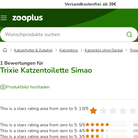
Versandkostenfrei ab 39€
Menü
Produkte
suchen
Katzenfutter & Zubehör
Katzenklos
Katzenklo ohne Deckel
Trixi
1 Bewertungen für
Trixie Katzentoilette Simao
Produktbild hochladen
This is a stars rating area from zero to 5: 1.0/5
This is a stars rating area from zero to 5: 5/5
(
0
)
This is a stars rating area from zero to 5: 4/5
(
0
)
This is a stars rating area from zero to 5: 3/5
(
0
)