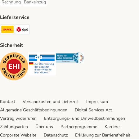
Rechnung
Bankeinzug
Rechnung Payment Method
Bankeinzug Payment Method
Lieferservice
DHL Shipping Method
DPD Shipping Method
Sicherheit
Security
Security
Security
Kontakt
Versandkosten und Lieferzeit
Impressum
Allgemeine Geschäftsbedingungen
Digital Services Act
Vertrag widerrufen
Entsorgungs- und Umweltbestimmungen
Zahlungsarten
Über uns
Partnerprogramme
Karriere
Corporate Website
Datenschutz
Erklärung zur Barrierefreiheit