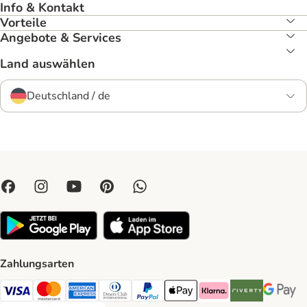
Info & Kontakt
Vorteile
Angebote & Services
Land auswählen
Deutschland / de
Zahlungsarten
Visa Payment Method
Mastercard Payment Method
American Express Payment Method
Diners Club Payment Method
PayPal Payment Method
Apple Pay Payment Method
Klarna Payment Method
Riverty Payment 
Google P