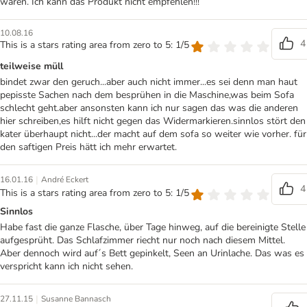
waren. Ich kann das Produkt nicht empfehlen!!!
10.08.16
4
This is a stars rating area from zero to 5: 1/5
teilweise müll
bindet zwar den geruch...aber auch nicht immer...es sei denn man haut
pepisste Sachen nach dem besprühen in die Maschine,was beim Sofa
schlecht geht.aber ansonsten kann ich nur sagen das was die anderen
hier schreiben,es hilft nicht gegen das Widermarkieren.sinnlos stört den
kater überhaupt nicht...der macht auf dem sofa so weiter wie vorher. für
den saftigen Preis hätt ich mehr erwartet.
|
16.01.16
André Eckert
4
This is a stars rating area from zero to 5: 1/5
Sinnlos
Habe fast die ganze Flasche, über Tage hinweg, auf die bereinigte Stelle
aufgesprüht. Das Schlafzimmer riecht nur noch nach diesem Mittel.
Aber dennoch wird auf´s Bett gepinkelt, Seen an Urinlache. Das was es
verspricht kann ich nicht sehen.
|
27.11.15
Susanne Bannasch