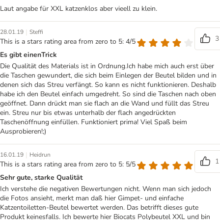
Laut angabe für XXL katzenklos aber vieell zu klein.
|
28.01.19
Steffi
3
This is a stars rating area from zero to 5: 4/5
Es gibt einenTrick
Die Qualität des Materials ist in Ordnung.Ich habe mich auch erst über
die Taschen gewundert, die sich beim Einlegen der Beutel bilden und in
denen sich das Streu verfängt. So kann es nicht funktionieren. Deshalb
habe ich den Beutel einfach umgedreht. So sind die Taschen nach oben
geöffnet. Dann drückt man sie flach an die Wand und füllt das Streu
ein. Streu nur bis etwas unterhalb der flach angedrückten
Taschenöffnung einfüllen. Funktioniert prima! Viel Spaß beim
Ausprobieren!;)
|
16.01.19
Heidrun
1
This is a stars rating area from zero to 5: 5/5
Sehr gute, starke Qualität
Ich verstehe die negativen Bewertungen nicht. Wenn man sich jedoch
die Fotos ansieht, merkt man daß hier Gimpet- und einfache
Katzentoiletten-Beutel bewertet werden. Das betrifft dieses gute
Produkt keinesfalls. Ich bewerte hier Biocats Polybeutel XXL und bin