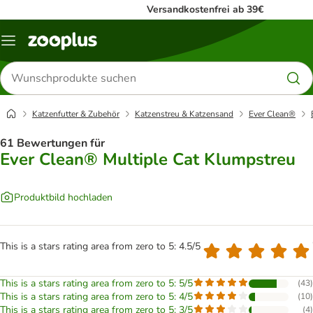
Versandkostenfrei ab 39€
Menü
Produkte
suchen
Katzenfutter & Zubehör
Katzenstreu & Katzensand
Ever Clean®
61 Bewertungen für
Ever Clean® Multiple Cat Klumpstreu
Produktbild hochladen
This is a stars rating area from zero to 5: 4.5/5
This is a stars rating area from zero to 5: 5/5
(
43
)
This is a stars rating area from zero to 5: 4/5
(
10
)
This is a stars rating area from zero to 5: 3/5
(
4
)