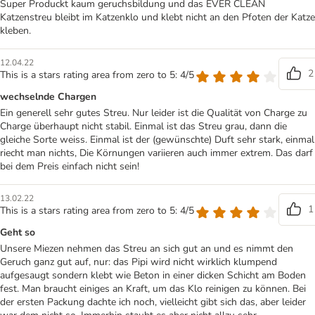
Super Produckt kaum geruchsbildung und das EVER CLEAN
Katzenstreu bleibt im Katzenklo und klebt nicht an den Pfoten der Katze
kleben.
12.04.22
2
This is a stars rating area from zero to 5: 4/5
wechselnde Chargen
Ein generell sehr gutes Streu. Nur leider ist die Qualität von Charge zu
Charge überhaupt nicht stabil. Einmal ist das Streu grau, dann die
gleiche Sorte weiss. Einmal ist der (gewünschte) Duft sehr stark, einmal
riecht man nichts, Die Körnungen variieren auch immer extrem. Das darf
bei dem Preis einfach nicht sein!
13.02.22
1
This is a stars rating area from zero to 5: 4/5
Geht so
Unsere Miezen nehmen das Streu an sich gut an und es nimmt den
Geruch ganz gut auf, nur: das Pipi wird nicht wirklich klumpend
aufgesaugt sondern klebt wie Beton in einer dicken Schicht am Boden
fest. Man braucht einiges an Kraft, um das Klo reinigen zu können. Bei
der ersten Packung dachte ich noch, vielleicht gibt sich das, aber leider