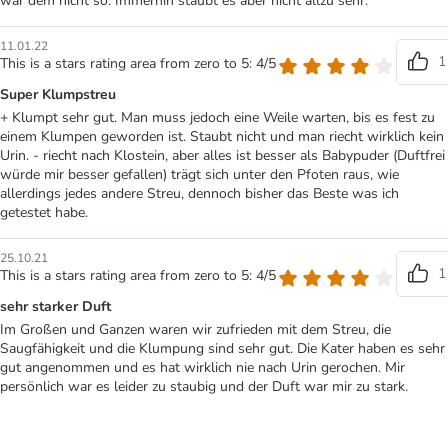
war dem nicht so. Immerhin staubt es aber nicht allzu sehr.
11.01.22
1
This is a stars rating area from zero to 5: 4/5
Super Klumpstreu
+ Klumpt sehr gut. Man muss jedoch eine Weile warten, bis es fest zu
einem Klumpen geworden ist. Staubt nicht und man riecht wirklich kein
Urin. - riecht nach Klostein, aber alles ist besser als Babypuder (Duftfrei
würde mir besser gefallen) trägt sich unter den Pfoten raus, wie
allerdings jedes andere Streu, dennoch bisher das Beste was ich
getestet habe.
25.10.21
1
This is a stars rating area from zero to 5: 4/5
sehr starker Duft
Im Großen und Ganzen waren wir zufrieden mit dem Streu, die
Saugfähigkeit und die Klumpung sind sehr gut. Die Kater haben es sehr
gut angenommen und es hat wirklich nie nach Urin gerochen. Mir
persönlich war es leider zu staubig und der Duft war mir zu stark.