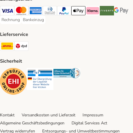
Visa Payment Method
Mastercard Payment Method
American Express Payment Method
Diners Club Payment Method
PayPal Payment Method
Apple Pay Payment Method
Klarna Payment Method
Riverty Payment 
Google P
Rechnung
Bankeinzug
Rechnung Payment Method
Bankeinzug Payment Method
Lieferservice
DHL Shipping Method
DPD Shipping Method
Sicherheit
Security
Security
Security
Kontakt
Versandkosten und Lieferzeit
Impressum
Allgemeine Geschäftsbedingungen
Digital Services Act
Vertrag widerrufen
Entsorgungs- und Umweltbestimmungen