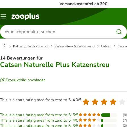
Versandkostenfrei ab 39€
Menü
Produkte
suchen
Katzenfutter & Zubehör
Katzenstreu & Katzensand
Catsan
Catsa
14 Bewertungen für
Catsan Naturelle Plus Katzenstreu
Produktbild hochladen
This is a stars rating area from zero to 5: 4.0/5
This is a stars rating area from zero to 5: 5/5
(
8
)
This is a stars rating area from zero to 5: 4/5
(
2
)
This is a stars rating area from zero to 5: 3/5
(
2
)