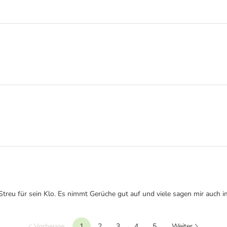
Streu für sein Klo. Es nimmt Gerüche gut auf und viele sagen mir auch im
Vorherige
1
2
3
4
5
Weiter