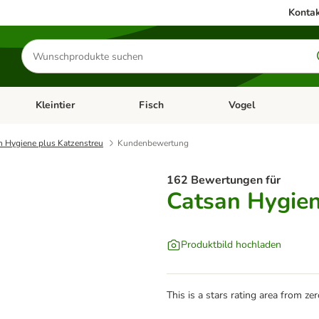
Kontak
Produkte
suchen
Kleintier
Fisch
Vogel
utter & Zubehör
Kategorie-Menü öffnen: Hundefutter & Zubehör
Kategorie-Menü öffnen: Kleintier
Kategorie-Menü öffnen
Ka
n Hygiene plus Katzenstreu
Kundenbewertung
162 Bewertungen für
Catsan Hygien
Produktbild hochladen
This is a stars rating area from zer