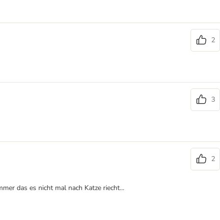
2
3
2
mer das es nicht mal nach Katze riecht...