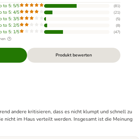
o to 5: 5/5
(
81
)
o to 5: 4/5
(
21
)
o to 5: 3/5
(
5
)
o to 5: 2/5
(
8
)
o to 5: 1/5
(
47
)
hen
Produkt bewerten
end andere kritisieren, dass es nicht klumpt und schnell zu
ie nicht im Haus verteilt werden. Insgesamt ist die Meinung