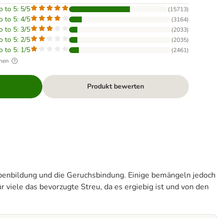
o to 5: 5/5
(
15713
)
o to 5: 4/5
(
3164
)
o to 5: 3/5
(
2033
)
o to 5: 2/5
(
2035
)
o to 5: 1/5
(
2461
)
hen
Produkt bewerten
penbildung und die Geruchsbindung. Einige bemängeln jedoch
r viele das bevorzugte Streu, da es ergiebig ist und von den