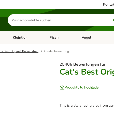
Kontak
Produkte
suchen
Kleintier
Fisch
Vogel
utter & Zubehör
Kategorie-Menü öffnen: Hundefutter & Zubehör
Kategorie-Menü öffnen: Kleintier
Kategorie-Menü öffnen
Ka
t's Best Original Katzenstreu
Kundenbewertung
25406 Bewertungen für
Cat's Best Ori
Produktbild hochladen
This is a stars rating area from zer