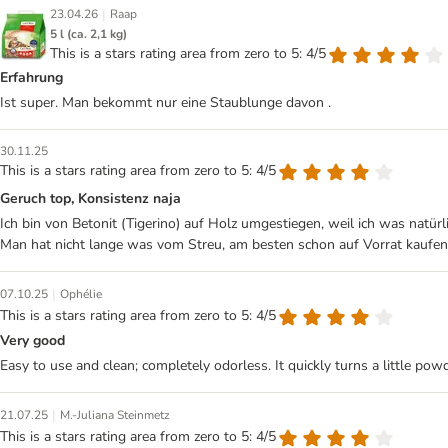
|
23.04.26
Raap
5 l (ca. 2,1 kg)
This is a stars rating area from zero to 5: 4/5
Erfahrung
Ist super. Man bekommt nur eine Staublunge davon .
30.11.25
This is a stars rating area from zero to 5: 4/5
Geruch top, Konsistenz naja
Ich bin von Betonit (Tigerino) auf Holz umgestiegen, weil ich was natür
Man hat nicht lange was vom Streu, am besten schon auf Vorrat kaufen b
|
07.10.25
Ophélie
This is a stars rating area from zero to 5: 4/5
Very good
Easy to use and clean; completely odorless. It quickly turns a little po
|
21.07.25
M.-Juliana Steinmetz
This is a stars rating area from zero to 5: 4/5