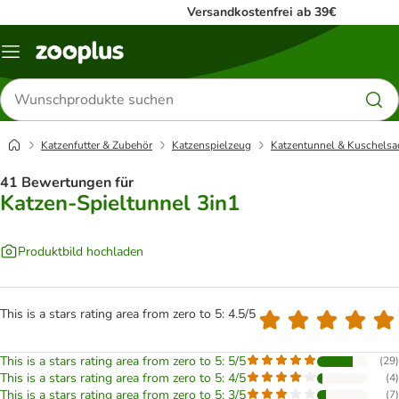
Versandkostenfrei ab 39€
Menü
Produkte
suchen
Katzenfutter & Zubehör
Katzenspielzeug
Katzentunnel & Kuschelsa
41 Bewertungen für
Katzen-Spieltunnel 3in1
Produktbild hochladen
This is a stars rating area from zero to 5: 4.5/5
This is a stars rating area from zero to 5: 5/5
(
29
)
This is a stars rating area from zero to 5: 4/5
(
4
)
This is a stars rating area from zero to 5: 3/5
(
7
)