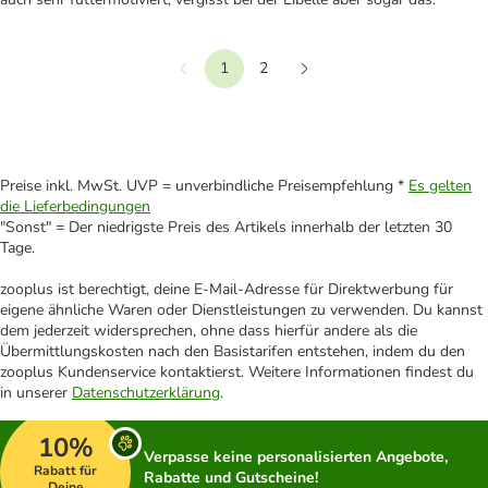
1
2
Vorherige
Weiter
Preise inkl. MwSt. UVP = unverbindliche Preisempfehlung *
Es gelten
die Lieferbedingungen
"Sonst" = Der niedrigste Preis des Artikels innerhalb der letzten 30
Tage.
zooplus ist berechtigt, deine E-Mail-Adresse für Direktwerbung für
eigene ähnliche Waren oder Dienstleistungen zu verwenden. Du kannst
dem jederzeit widersprechen, ohne dass hierfür andere als die
Übermittlungskosten nach den Basistarifen entstehen, indem du den
zooplus Kundenservice kontaktierst. Weitere Informationen findest du
in unserer
Datenschutzerklärung
.
10%
Verpasse keine personalisierten Angebote,
Rabatt für
Rabatte und Gutscheine!
Deine