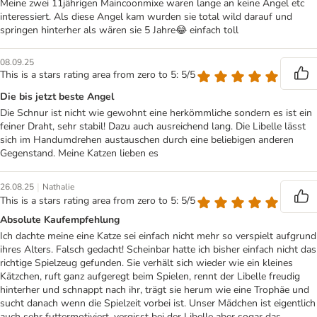
Meine zwei 11jährigen Maincoonmixe waren lange an keine Angel etc
interessiert. Als diese Angel kam wurden sie total wild darauf und
springen hinterher als wären sie 5 Jahre😂 einfach toll
08.09.25
This is a stars rating area from zero to 5: 5/5
Die bis jetzt beste Angel
Die Schnur ist nicht wie gewohnt eine herkömmliche sondern es ist ein
feiner Draht, sehr stabil! Dazu auch ausreichend lang. Die Libelle lässt
sich im Handumdrehen austauschen durch eine beliebigen anderen
Gegenstand. Meine Katzen lieben es
|
26.08.25
Nathalie
This is a stars rating area from zero to 5: 5/5
Absolute Kaufempfehlung
Ich dachte meine eine Katze sei einfach nicht mehr so verspielt aufgrund
ihres Alters. Falsch gedacht! Scheinbar hatte ich bisher einfach nicht das
richtige Spielzeug gefunden. Sie verhält sich wieder wie ein kleines
Kätzchen, ruft ganz aufgeregt beim Spielen, rennt der Libelle freudig
hinterher und schnappt nach ihr, trägt sie herum wie eine Trophäe und
sucht danach wenn die Spielzeit vorbei ist. Unser Mädchen ist eigentlich
auch sehr futtermotiviert, vergisst bei der Libelle aber sogar das.