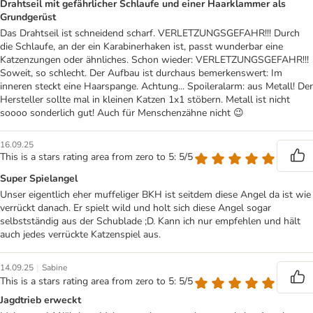
Drahtseil mit gefährlicher Schlaufe und einer Haarklammer als
Grundgerüst
Das Drahtseil ist schneidend scharf. VERLETZUNGSGEFAHR!!! Durch
die Schlaufe, an der ein Karabinerhaken ist, passt wunderbar eine
Katzenzungen oder ähnliches. Schon wieder: VERLETZUNGSGEFAHR!!!
Soweit, so schlecht. Der Aufbau ist durchaus bemerkenswert: Im
inneren steckt eine Haarspange. Achtung... Spoileralarm: aus Metall! Der
Hersteller sollte mal in kleinen Katzen 1x1 stöbern. Metall ist nicht
soooo sonderlich gut! Auch für Menschenzähne nicht 😉
16.09.25
This is a stars rating area from zero to 5: 5/5
Super Spielangel
Unser eigentlich eher muffeliger BKH ist seitdem diese Angel da ist wie
verrückt danach. Er spielt wild und holt sich diese Angel sogar
selbstständig aus der Schublade ;D. Kann ich nur empfehlen und hält
auch jedes verrückte Katzenspiel aus.
|
14.09.25
Sabine
This is a stars rating area from zero to 5: 5/5
Jagdtrieb erweckt