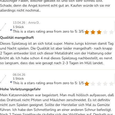
flauschiger Faden, welcher geklebt ist und sich sehr schnell löst.
Schade, denn die Angel kommt echt gut an. Kaufen würde ich sie mir
allerdings nicht nochmal..
|
13.04.26
Anna D.
1 Stück
This is a stars rating area from zero to 5: 3/5
Qualität mangelhaft
Dieses Spielzeug ist an sich total super. Meine Jungs können damit Tag
und Nacht spielen. Die Qualität ist aber leider mangelhaft- nach knapp
2 Tagen entweder löst sich dieser Metalldraht von der Halterung oder
bricht ab. Ich habe schon 4 mal dieses Spielzeug nachbestellt, es nervt
so langsam, dass das wie gesagt nach 2-3 Tagen im Müll landet.
06.04.26
1 Stück
This is a stars rating area from zero to 5: 1/5
Hohe Verletzungsgefahr
Mein Katzenmädchen war begeistert. Man muß höllisch aufpassen, daß
das Drahtseil nicht Pfoten und Mäulchen zerschneidet. Es ist definitiv
nicht zum Spielen geeignet. Sollte der Hersteller sich Mal zu Gemüte
führen. Ich habe den Schmetterling an einer anderen Schnur befestigt.
Nach 2 Tagen Spielfreude räufelte sich der Wollfaden auf. Deshalb nur