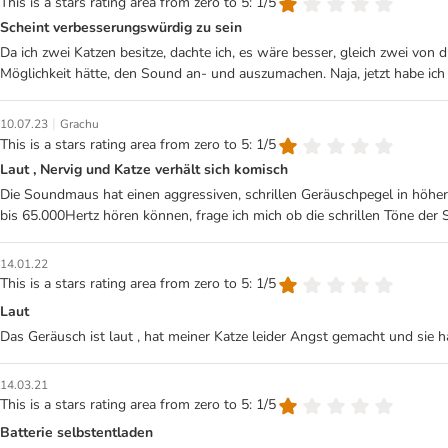
This is a stars rating area from zero to 5: 1/5
Scheint verbesserungswürdig zu sein
Da ich zwei Katzen besitze, dachte ich, es wäre besser, gleich zwei von
Möglichkeit hätte, den Sound an- und auszumachen. Naja, jetzt habe ich
|
10.07.23
Grachu
This is a stars rating area from zero to 5: 1/5
Laut , Nervig und Katze verhält sich komisch
Die Soundmaus hat einen aggressiven, schrillen Geräuschpegel in höher
bis 65.000Hertz hören können, frage ich mich ob die schrillen Töne der
14.01.22
This is a stars rating area from zero to 5: 1/5
Laut
Das Geräusch ist laut , hat meiner Katze leider Angst gemacht und sie ha
14.03.21
This is a stars rating area from zero to 5: 1/5
Batterie selbstentladen