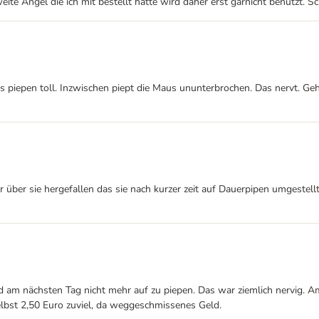
weite Angel die ich mit bestellt hatte wird daher erst garnicht benutzt. 
as piepen toll. Inzwischen piept die Maus ununterbrochen. Das nervt. G
r über sie hergefallen das sie nach kurzer zeit auf Dauerpipen umgestell
nd am nächsten Tag nicht mehr auf zu piepen. Das war ziemlich nervig.
lbst 2,50 Euro zuviel, da weggeschmissenes Geld.