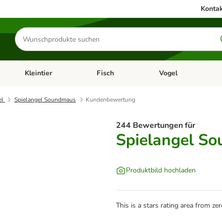
Kontak
Produkte
suchen
Kleintier
Fisch
Vogel
utter & Zubehör
Kategorie-Menü öffnen: Hundefutter & Zubehör
Kategorie-Menü öffnen: Kleintier
Kategorie-Menü öffnen
Ka
el
Spielangel Soundmaus
Kundenbewertung
244 Bewertungen für
Spielangel S
Produktbild hochladen
This is a stars rating area from zer