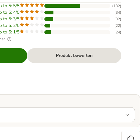
o to 5: 5/5
(
132
)
o to 5: 4/5
(
34
)
o to 5: 3/5
(
32
)
o to 5: 2/5
(
22
)
o to 5: 1/5
(
24
)
hen
Produkt bewerten