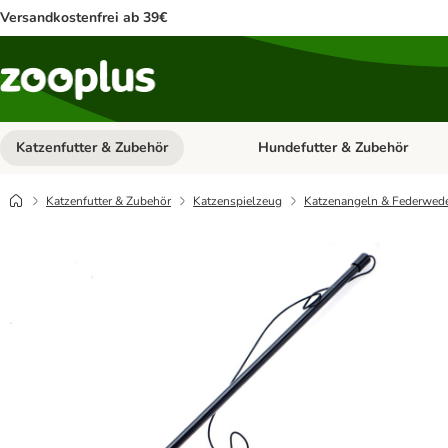
Versandkostenfrei ab 39€
Katzenfutter & Zubehör
Hundefutter & Zubehör
Kategorie-Menü öffnen: Katzenf
Katzenfutter & Zubehör
Katzenspielzeug
Katzenangeln & Federwed