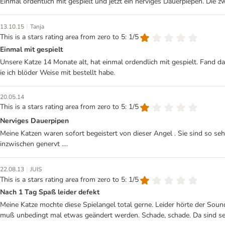
Einmal ordentlich mit gespielt und jetzt ein nerviges Dauerpiepen. Die z
|
13.10.15
Tanja
This is a stars rating area from zero to 5: 1/5
Einmal mit gespielt
Unsere Katze 14 Monate alt, hat einmal ordendlich mit gespielt. Fand d
ie ich blöder Weise mit bestellt habe.
20.05.14
This is a stars rating area from zero to 5: 1/5
Nerviges Dauerpipen
Meine Katzen waren sofort begeistert von dieser Angel . Sie sind so seh
inzwischen genervt ....
|
22.08.13
JUIS
This is a stars rating area from zero to 5: 1/5
Nach 1 Tag Spaß leider defekt
Meine Katze mochte diese Spielangel total gerne. Leider hörte der Sou
muß unbedingt mal etwas geändert werden. Schade, schade. Da sind se