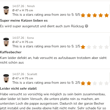
|
14.07.26
Nmsh
Ø 47 x H 75 cm
This is a stars rating area from zero to 5: 5/5
Super meine Katzen lieben es
Es wird super ausgenutzt und dient auch zum Rückzug 😄
|
14.07.26
Ilona
Ø 47 x H 75 cm
This is a stars rating area from zero to 5: 1/5
Kaffeebecher
Kam leider defekt an, hab versucht es aufzubauen trotzdem aber sieht
nicht schön aus
|
14.07.26
Scarlett
Ø 47 x H 75 cm
This is a stars rating area from zero to 5: 2/5
Leider nicht sehr stabil
Habe versucht so vorsichtig wie möglich zu sein beim zusammenbau,
aber leider ist beim Versuch, die untere platte rein zu machen, am
untersten Loch die pappe ausgerissen. Dadurch ist der ganze Becher
jetzt instabil und die zweite ebene hält nicht mehr. Sehr schade für so