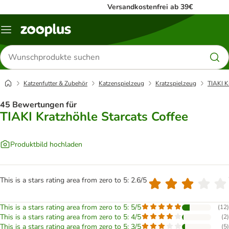
Versandkostenfrei ab 39€
Menü
Produkte
suchen
Katzenfutter & Zubehör
Katzenspielzeug
Kratzspielzeug
TIAKI K
45 Bewertungen für
TIAKI Kratzhöhle Starcats Coffee
Produktbild hochladen
This is a stars rating area from zero to 5: 2.6/5
This is a stars rating area from zero to 5: 5/5
(
12
)
This is a stars rating area from zero to 5: 4/5
(
2
)
This is a stars rating area from zero to 5: 3/5
(
5
)