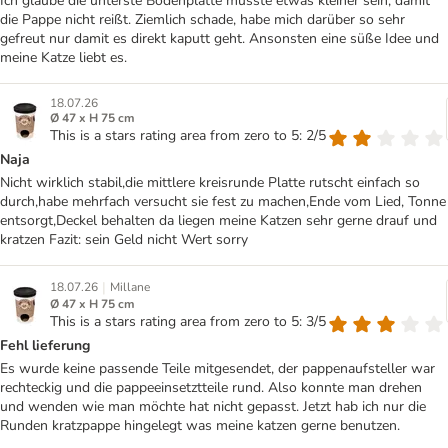
Ich glaube die unterste Bodenplatte müsste etwas kleiner sein, damit
die Pappe nicht reißt. Ziemlich schade, habe mich darüber so sehr
gefreut nur damit es direkt kaputt geht. Ansonsten eine süße Idee und
meine Katze liebt es.
18.07.26
Ø 47 x H 75 cm
This is a stars rating area from zero to 5: 2/5
Naja
Nicht wirklich stabil,die mittlere kreisrunde Platte rutscht einfach so
durch,habe mehrfach versucht sie fest zu machen,Ende vom Lied, Tonne
entsorgt,Deckel behalten da liegen meine Katzen sehr gerne drauf und
kratzen Fazit: sein Geld nicht Wert sorry
|
18.07.26
Millane
Ø 47 x H 75 cm
This is a stars rating area from zero to 5: 3/5
Fehl lieferung
Es wurde keine passende Teile mitgesendet, der pappenaufsteller war
rechteckig und die pappeeinsetztteile rund. Also konnte man drehen
und wenden wie man möchte hat nicht gepasst. Jetzt hab ich nur die
Runden kratzpappe hingelegt was meine katzen gerne benutzen.