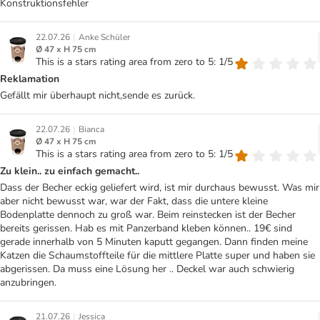
Konstruktionsfehler
|
22.07.26
Anke Schüler
Ø 47 x H 75 cm
This is a stars rating area from zero to 5: 1/5
Reklamation
Gefällt mir überhaupt nicht,sende es zurück.
|
22.07.26
Bianca
Ø 47 x H 75 cm
This is a stars rating area from zero to 5: 1/5
Zu klein.. zu einfach gemacht..
Dass der Becher eckig geliefert wird, ist mir durchaus bewusst. Was mir
aber nicht bewusst war, war der Fakt, dass die untere kleine
Bodenplatte dennoch zu groß war. Beim reinstecken ist der Becher
bereits gerissen. Hab es mit Panzerband kleben können.. 19€ sind
gerade innerhalb von 5 Minuten kaputt gegangen. Dann finden meine
Katzen die Schaumstoffteile für die mittlere Platte super und haben sie
abgerissen. Da muss eine Lösung her .. Deckel war auch schwierig
anzubringen.
|
21.07.26
Jessica