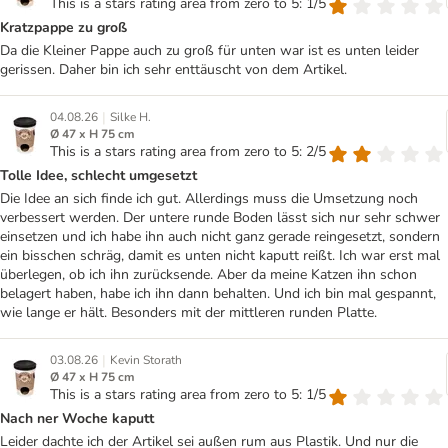
This is a stars rating area from zero to 5: 1/5
Kratzpappe zu groß
Da die Kleiner Pappe auch zu groß für unten war ist es unten leider
gerissen. Daher bin ich sehr enttäuscht von dem Artikel.
|
04.08.26
Silke H.
Ø 47 x H 75 cm
This is a stars rating area from zero to 5: 2/5
Tolle Idee, schlecht umgesetzt
Die Idee an sich finde ich gut. Allerdings muss die Umsetzung noch
verbessert werden. Der untere runde Boden lässt sich nur sehr schwer
einsetzen und ich habe ihn auch nicht ganz gerade reingesetzt, sondern
ein bisschen schräg, damit es unten nicht kaputt reißt. Ich war erst mal
überlegen, ob ich ihn zurücksende. Aber da meine Katzen ihn schon
belagert haben, habe ich ihn dann behalten. Und ich bin mal gespannt,
wie lange er hält. Besonders mit der mittleren runden Platte.
|
03.08.26
Kevin Storath
Ø 47 x H 75 cm
This is a stars rating area from zero to 5: 1/5
Nach ner Woche kaputt
Leider dachte ich der Artikel sei außen rum aus Plastik. Und nur die