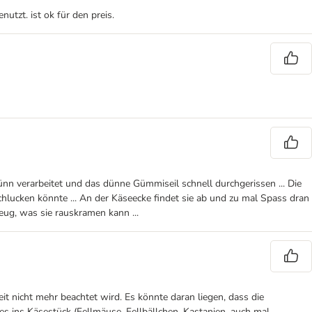
utzt. ist ok für den preis.
dünn verarbeitet und das dünne Gümmiseil schnell durchgerissen ... Die
chlucken könnte ... An der Käseecke findet sie ab und zu mal Spass dran
eug, was sie rauskramen kann ...
it nicht mehr beachtet wird. Es könnte daran liegen, dass die
s ins Käsestück (Fellmäuse, Fellbällchen, Kastanien, auch mal