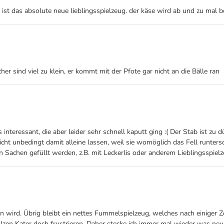
st das absolute neue lieblingsspielzeug. der käse wird ab und zu mal ben
er sind viel zu klein, er kommt mit der Pfote gar nicht an die Bälle ran
nteressant, die aber leider sehr schnell kaputt ging :( Der Stab ist zu 
cht unbedingt damit alleine lassen, weil sie womöglich das Fell runters
n Sachen gefüllt werden, z.B. mit Leckerlis oder anderem Lieblingsspielz
n wird. Übrig bleibt ein nettes Fummelspielzeug, welches nach einiger Ze
en Kater doch frustrieren. Daher stecke ich immer mal wieder was neue