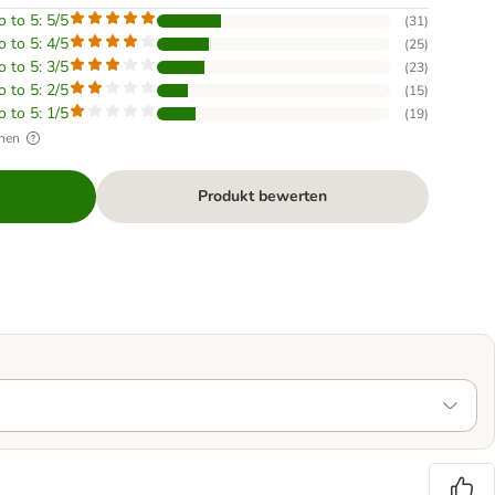
o to 5: 5/5
(
31
)
o to 5: 4/5
(
25
)
o to 5: 3/5
(
23
)
o to 5: 2/5
(
15
)
o to 5: 1/5
(
19
)
hen
Produkt bewerten