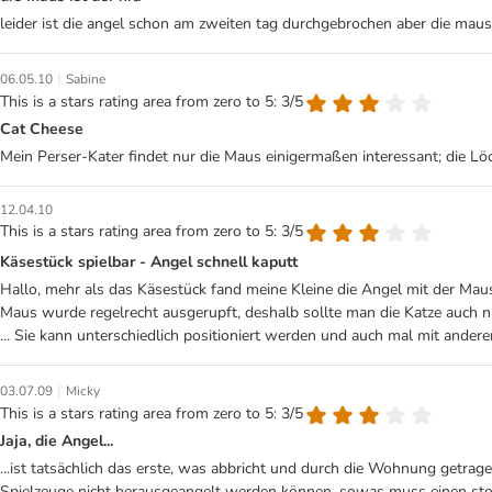
leider ist die angel schon am zweiten tag durchgebrochen aber die maus i
|
06.05.10
Sabine
This is a stars rating area from zero to 5: 3/5
Cat Cheese
Mein Perser-Kater findet nur die Maus einigermaßen interessant; die Löch
12.04.10
This is a stars rating area from zero to 5: 3/5
Käsestück spielbar - Angel schnell kaputt
Hallo, mehr als das Käsestück fand meine Kleine die Angel mit der Maus i
Maus wurde regelrecht ausgerupft, deshalb sollte man die Katze auch ni
... Sie kann unterschiedlich positioniert werden und auch mal mit andere
|
03.07.09
Micky
This is a stars rating area from zero to 5: 3/5
Jaja, die Angel...
...ist tatsächlich das erste, was abbricht und durch die Wohnung getrage
Spielzeuge nicht herausgeangelt werden können, sowas muss einen stolz