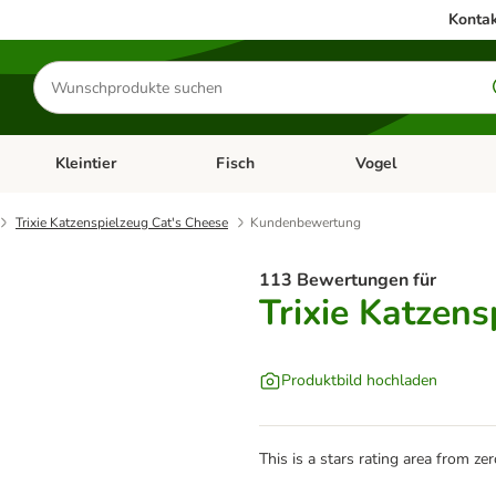
Kontak
Produkte
suchen
Kleintier
Fisch
Vogel
utter & Zubehör
Kategorie-Menü öffnen: Hundefutter & Zubehör
Kategorie-Menü öffnen: Kleintier
Kategorie-Menü öffnen
Ka
Trixie Katzenspielzeug Cat's Cheese
Kundenbewertung
113 Bewertungen für
Trixie Katzens
Produktbild hochladen
This is a stars rating area from zer