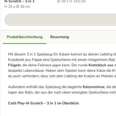
N-Scratch – 3 in 1
Ø 39 x H 14,5 cm
H 25 x Ø 36 cm
Produktbeschreibung
Bewertung
Mit diesem 3 in 1 Spielzeug für Katzen kannst du deinen Liebling i
Kratzbrett aus Pappe eine Spielschiene mit einem integriertem Ba
Flügeln
, die deine Fellnase jagen kann. Der runde
Kratzblock aus 
doppelte Lebensdauer. Neben dem Spielen kann deine Katze die Kral
du auch verhindern, dass sich dein Liebling die Krallen an Möbeln 
Außerdem enthält das Spielzeug die begehrte
Katzenminze
, die 
Jagen des Balls, der aus der nach oben verengten Spielschiene nicht
Catit Play-N-Scratch – 3 in 1
im Überblick: