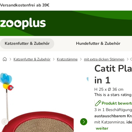
Versandkostenfrei ab 39€
Katzenfutter & Zubehör
Hundefutter & Zubehör
Kategorie-Menü öffnen: Katzenf
Katzenfutter & Zubehör
Kratzstämme
mit extra dicken Stämmen
C
Catit Pl
in 1
H 25 x Ø 36 cm
This is a stars ratin
Produkt bewert
3 in 1 Beschäftigun
austauschbarem Kr
mit Katzenminze,
id
weiter