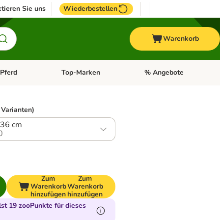
tieren Sie uns
Wiederbestellen
Warenkorb
Pferd
Top-Marken
% Angebote
: Fisch
tegorie-Menü öffnen: Vogel
Kategorie-Menü öffnen: Pferd
Kategorie-Menü öffnen: T
 Varianten)
 36 cm
0
Zum
Zum
Warenkorb
Warenkorb
hinzufügen
hinzufügen
t 19 zooPunkte für dieses