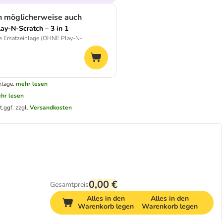
n möglicherweise auch
lay-N-Scratch – 3 in 1
 Ersatzeinlage (OHNE Play-N-
ktage.
mehr lesen
hr lesen
t.
ggf. zzgl.
Versandkosten
0,00 €
Gesamtpreis
Alles in den
Alles in den
Warenkorb legen
Warenkorb legen