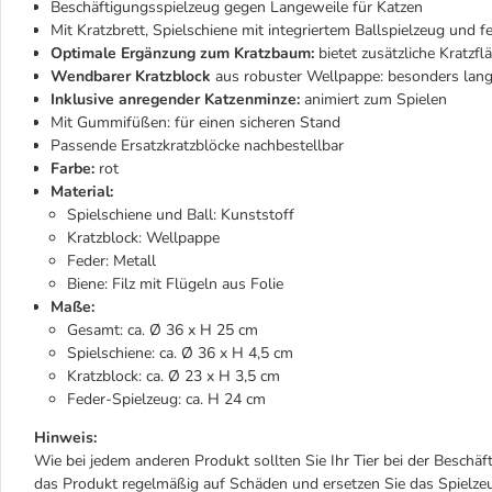
Beschäftigungsspielzeug gegen Langeweile für Katzen
Mit Kratzbrett, Spielschiene mit integriertem Ballspielzeug und f
Optimale Ergänzung zum Kratzbaum:
bietet zusätzliche Kratzf
Wendbarer Kratzblock
aus robuster Wellpappe: besonders lang
Inklusive anregender Katzenminze:
animiert zum Spielen
Mit Gummifüßen: für einen sicheren Stand
Passende Ersatzkratzblöcke nachbestellbar
Farbe:
rot
Material:
Spielschiene und Ball: Kunststoff
Kratzblock: Wellpappe
Feder: Metall
Biene: Filz mit Flügeln aus Folie
Maße:
Gesamt: ca. Ø 36 x H 25 cm
Spielschiene: ca. Ø 36 x H 4,5 cm
Kratzblock: ca. Ø 23 x H 3,5 cm
Feder-Spielzeug: ca. H 24 cm
Hinweis:
Wie bei jedem anderen Produkt sollten Sie Ihr Tier bei der Beschäf
das Produkt regelmäßig auf Schäden und ersetzen Sie das Spielzeu