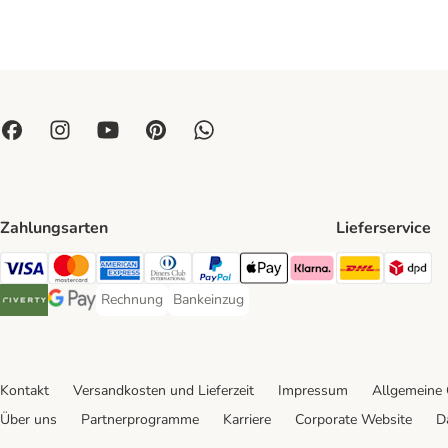
Zahlungsarten
Lieferservice
DHL Ship
DP
Visa Payment Method
Mastercard Payment Method
American Express Payment Method
Diners Club Payment Method
PayPal Payment Method
Apple Pay Payment Method
Klarna Payment Method
Rechnung
Bankeinzug
Rechnung Payment Method
Bankeinzug Payment Method
Riverty Payment Method
Google Pay Payment Method
Kontakt
Versandkosten und Lieferzeit
Impressum
Allgemeine
Über uns
Partnerprogramme
Karriere
Corporate Website
D