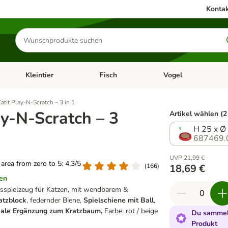
Kontak
Produkte
suchen
Kleintier
Fisch
Vogel
utter & Zubehör
Kategorie-Menü öffnen: Hundefutter & Zubehör
Kategorie-Menü öffnen: Kleintier
Kategorie-Menü öffnen
Ka
atit Play-N-Scratch – 3 in 1
ay-N-Scratch – 3
Artikel wählen (2
H 25 x Ø
687469.
UVP 21,99 €
g area from zero to 5: 4.3/5
(
166
)
18,69 €
en
gsspielzeug für Katzen, mit wendbarem &
atzblock
, federnder Biene,
Spielschiene mit Ball
,
eale Ergänzung zum Kratzbaum,
Farbe: rot / beige
Du sammels
Produkt