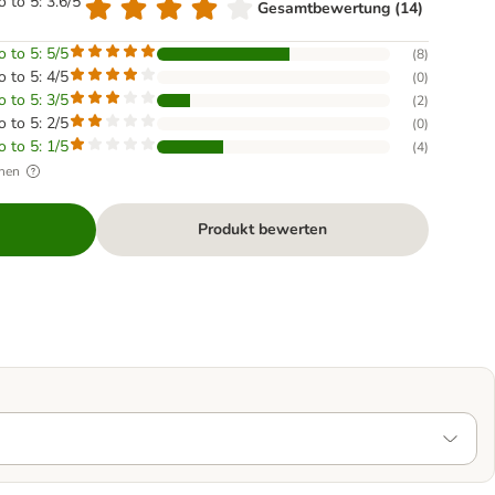
o to 5: 3.6/5
Gesamtbewertung (14)
o to 5: 5/5
(
8
)
o to 5: 4/5
(
0
)
o to 5: 3/5
(
2
)
o to 5: 2/5
(
0
)
o to 5: 1/5
(
4
)
hen
Produkt bewerten