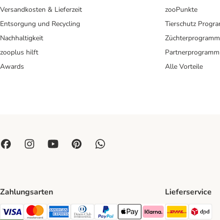
Versandkosten & Lieferzeit
zooPunkte
Entsorgung und Recycling
Tierschutz Progr
Nachhaltigkeit
Züchterprogramm
zooplus hilft
Partnerprogramm
Awards
Alle Vorteile
Zahlungsarten
Lieferservice
DHL Ship
DP
Visa Payment Method
Mastercard Payment Method
American Express Payment Method
Diners Club Payment Method
PayPal Payment Method
Apple Pay Payment Method
Klarna Payment Method