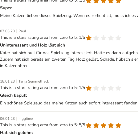
This is a stars rating area from zero to 5: 5/5
Super
Meine Katzen lieben dieses Spielzeug. Wenn es zerliebt ist, muss ich es
|
07.03.23
Paul
This is a stars rating area from zero to 5: 1/5
Uninteressant und Holz löst sich
Kater hat sich null für das Spielzeug interessiert. Hatte es dann aufge
Zudem hat sich bereits am zweiten Tag Holz gelöst. Schade, hübsch sieh
in Katzenohren.
|
18.01.23
Tanja Semmelhack
This is a stars rating area from zero to 5: 1/5
Gleich kaputt
Ein schōnes Spielzeug das meine Katzen auch sofort interessant fanden. 
|
06.01.23
niggibee
This is a stars rating area from zero to 5: 5/5
Hat sich gelohnt