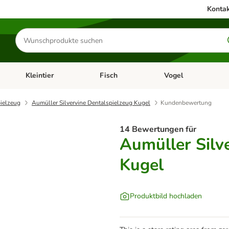
Kontak
Produkte
suchen
Kleintier
Fisch
Vogel
utter & Zubehör
Kategorie-Menü öffnen: Hundefutter & Zubehör
Kategorie-Menü öffnen: Kleintier
Kategorie-Menü öffnen
Ka
ielzeug
Aumüller Silvervine Dentalspielzeug Kugel
Kundenbewertung
14 Bewertungen für
Aumüller Silv
Kugel
Produktbild hochladen