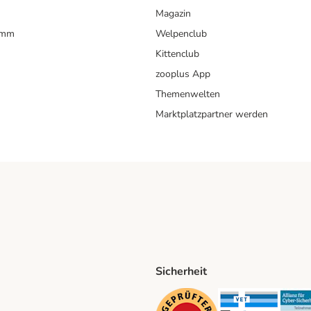
Magazin
amm
Welpenclub
Kittenclub
zooplus App
Themenwelten
Marktplatzpartner werden
Sicherheit
ping Method
D Shipping Method
Security
Securit