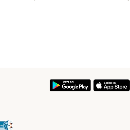
y
Security