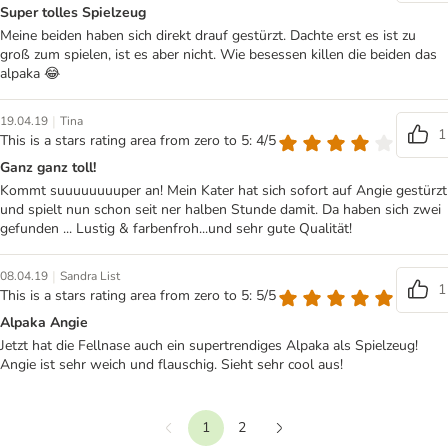
Super tolles Spielzeug
Meine beiden haben sich direkt drauf gestürzt. Dachte erst es ist zu
groß zum spielen, ist es aber nicht. Wie besessen killen die beiden das
alpaka 😂
|
19.04.19
Tina
1
This is a stars rating area from zero to 5: 4/5
Ganz ganz toll!
Kommt suuuuuuuuper an! Mein Kater hat sich sofort auf Angie gestürzt
und spielt nun schon seit ner halben Stunde damit. Da haben sich zwei
gefunden ... Lustig & farbenfroh...und sehr gute Qualität!
|
08.04.19
Sandra List
1
This is a stars rating area from zero to 5: 5/5
Alpaka Angie
Jetzt hat die Fellnase auch ein supertrendiges Alpaka als Spielzeug!
Angie ist sehr weich und flauschig. Sieht sehr cool aus!
1
2
Vorherige
Weiter