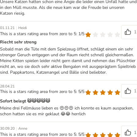
Unsere Katzen hatten schon eine Angie die leider einen Unfall hatte und
in den Müll musste. Als die neue kam war die Freude bei unseren
Katzen riesig.
|
01.11.21
Heidi
1
This is a stars rating area from zero to 5: 1/5
Riecht sehr streng
Sobald man die Tüte mit dem Spielzeug öffnet, schlägt einem ein sehr
strenger Geruch entgegen und der Raum riecht schnell gleichermaßen.
Meine Kitten spielen leider nicht gern damit und nehmen das Plüschtier
nicht an, wo sie doch sehr aktive Bengalen mit ausgeprägtem Spieltrieb
sind. Pappkartons, Katzenangel und Bälle sind beliebter.
28.04.21
1
This is a stars rating area from zero to 5: 5/5
Sofort belegt 🐱🐱🐱🐱🐱
Meine drei Fellmäuse lieben es 😍😍😍 ich konnte es kaum auspacken,
schon hatten sie es mir geklaut 😂😂 herrlich
|
30.09.20
Anne
1
This is a stars rating area from zero to 5: 5/5