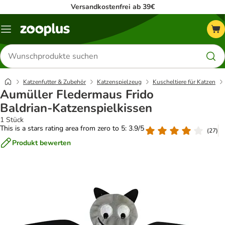
Versandkostenfrei ab 39€
Menü
Produkte
suchen
Katzenfutter & Zubehör
Katzenspielzeug
Kuscheltiere für Katzen
Aumüller Fledermaus Frido
Baldrian-Katzenspielkissen
1 Stück
This is a stars rating area from zero to 5: 3.9/5
(
27
)
Produkt bewerten