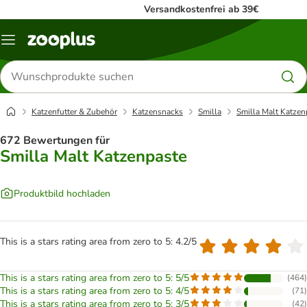
Versandkostenfrei ab 39€
Menü
Produkte
suchen
Katzenfutter & Zubehör
Katzensnacks
Smilla
Smilla Malt Katzen
672 Bewertungen für
Smilla Malt Katzenpaste
Produktbild hochladen
This is a stars rating area from zero to 5: 4.2/5
This is a stars rating area from zero to 5: 5/5
(
464
)
This is a stars rating area from zero to 5: 4/5
(
71
)
This is a stars rating area from zero to 5: 3/5
(
42
)