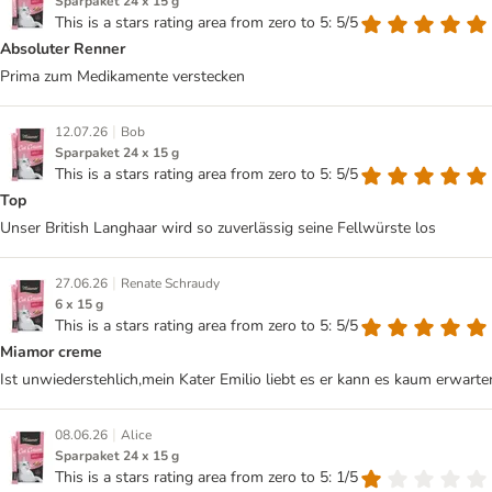
Sparpaket 24 x 15 g
This is a stars rating area from zero to 5: 5/5
Absoluter Renner
Prima zum Medikamente verstecken
|
12.07.26
Bob
Sparpaket 24 x 15 g
This is a stars rating area from zero to 5: 5/5
Top
Unser British Langhaar wird so zuverlässig seine Fellwürste los
|
27.06.26
Renate Schraudy
6 x 15 g
This is a stars rating area from zero to 5: 5/5
Miamor creme
Ist unwiederstehlich,mein Kater Emilio liebt es er kann es kaum erwarten
|
08.06.26
Alice
Sparpaket 24 x 15 g
This is a stars rating area from zero to 5: 1/5