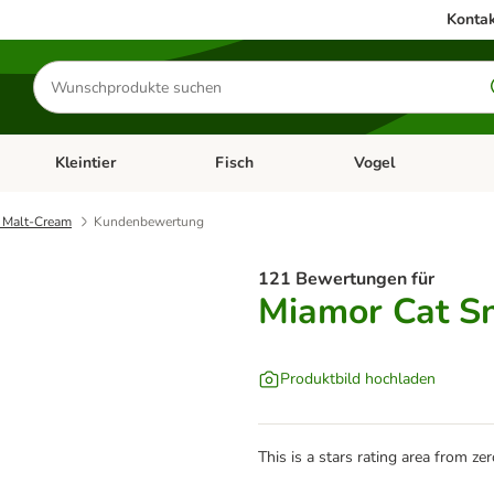
Kontak
Produkte
suchen
Kleintier
Fisch
Vogel
utter & Zubehör
Kategorie-Menü öffnen: Hundefutter & Zubehör
Kategorie-Menü öffnen: Kleintier
Kategorie-Menü öffnen
Ka
 Malt-Cream
Kundenbewertung
121 Bewertungen für
Miamor Cat S
Produktbild hochladen
This is a stars rating area from zer