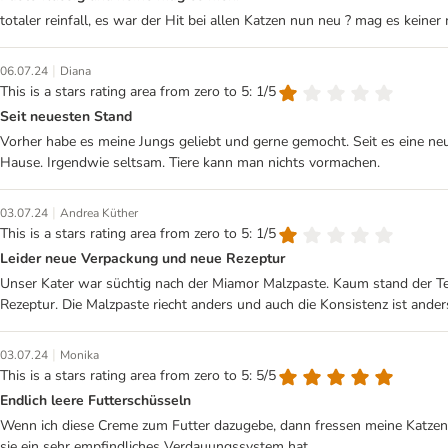
totaler reinfall, es war der Hit bei allen Katzen nun neu ? mag es keine
|
06.07.24
Diana
This is a stars rating area from zero to 5: 1/5
Seit neuesten Stand
Vorher habe es meine Jungs geliebt und gerne gemocht. Seit es eine neu
Hause. Irgendwie seltsam. Tiere kann man nichts vormachen.
|
03.07.24
Andrea Küther
This is a stars rating area from zero to 5: 1/5
Leider neue Verpackung und neue Rezeptur
Unser Kater war süchtig nach der Miamor Malzpaste. Kaum stand der Tel
Rezeptur. Die Malzpaste riecht anders und auch die Konsistenz ist ander
|
03.07.24
Monika
This is a stars rating area from zero to 5: 5/5
Endlich leere Futterschüsseln
Wenn ich diese Creme zum Futter dazugebe, dann fressen meine Katzen all
sie ein sehr empfindliches Verdauungssystem hat.