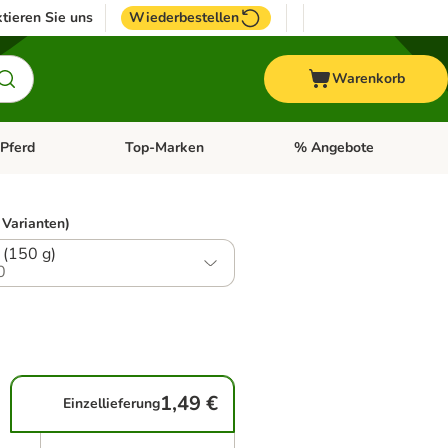
tieren Sie uns
Wiederbestellen
Warenkorb
Pferd
Top-Marken
% Angebote
: Fisch
tegorie-Menü öffnen: Vogel
Kategorie-Menü öffnen: Pferd
Kategorie-Menü öffnen: T
 Varianten)
 (150 g)
0
1,49 €
Einzellieferung