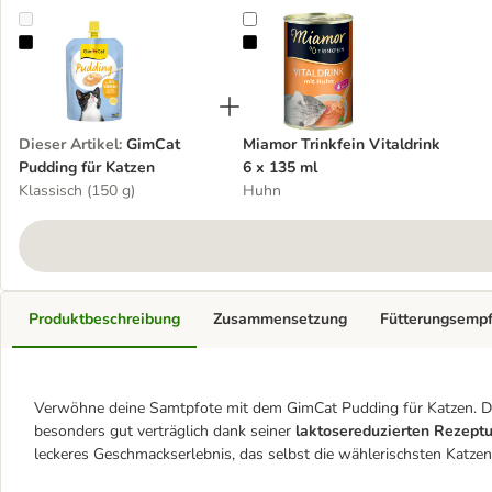
GimCat Pudding für Katzen
Miamor Trinkfein Vitaldrink 6 x 13
Dieser Artikel
:
GimCat
Miamor Trinkfein Vitaldrink
Pudding für Katzen
6 x 135 ml
Klassisch (150 g)
Huhn
Produktbeschreibung
Zusammensetzung
Fütterungsemp
Verwöhne deine Samtpfote mit dem GimCat Pudding für Katzen. Dies
besonders gut verträglich dank seiner
laktosereduzierten Rezeptu
leckeres Geschmackserlebnis, das selbst die wählerischsten Katze