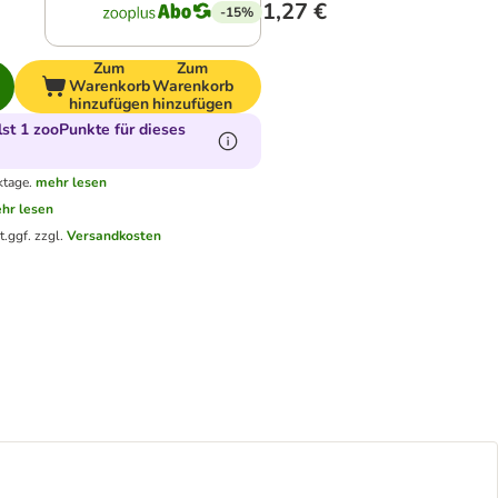
1,27 €
-15%
Zum
Zum
Warenkorb
Warenkorb
hinzufügen
hinzufügen
t 1 zooPunkte für dieses
ktage.
mehr lesen
hr lesen
t.
ggf. zzgl.
Versandkosten