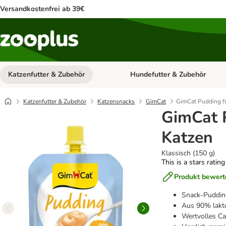
Versandkostenfrei ab 39€
Katzenfutter & Zubehör
Hundefutter & Zubehör
Kategorie-Menü öffnen: Katzenf
Katzenfutter & Zubehör
Katzensnacks
GimCat
GimCat Pudding f
GimCat 
Katzen
Klassisch (150 g)
This is a stars ratin
Produkt bewert
Snack-Puddin
Aus 90% lakto
Wertvolles Ca