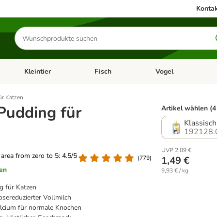
Kontak
Produkte
suchen
Kleintier
Fisch
Vogel
utter & Zubehör
Kategorie-Menü öffnen: Hundefutter & Zubehör
Kategorie-Menü öffnen: Kleintier
Kategorie-Menü öffnen
Ka
ür Katzen
Pudding für
Artikel wählen (4
Klassisch
192128.
UVP 2,09 €
g area from zero to 5: 4.5/5
(
779
)
1,49 €
en
9,93 € / kg
g für Katzen
sereduzierter Vollmilch
lcium für normale Knochen