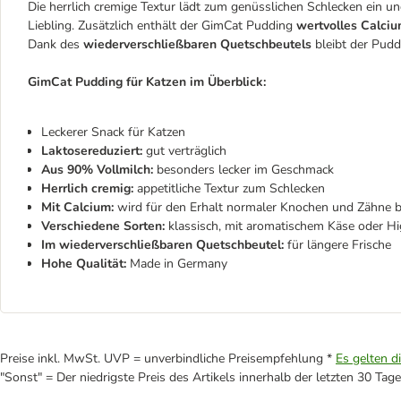
Die herrlich cremige Textur lädt zum genüsslichen Schlecken ein 
Liebling. Zusätzlich enthält der GimCat Pudding
wertvolles Calci
Dank des
wiederverschließbaren Quetschbeutels
bleibt der Puddi
GimCat Pudding für Katzen im Überblick:
Leckerer Snack für Katzen
Laktosereduziert:
gut verträglich
Aus 90% Vollmilch:
besonders lecker im Geschmack
Herrlich cremig:
appetitliche Textur zum Schlecken
Mit Calcium:
wird für den Erhalt normaler Knochen und Zähne b
Verschiedene Sorten:
klassisch, mit aromatischem Käse oder Hi
Im wiederverschließbaren Quetschbeutel
:
für längere Frische
Hohe Qualität:
Made in Germany
Preise inkl. MwSt. UVP = unverbindliche Preisempfehlung *
Es gelten d
"Sonst" = Der niedrigste Preis des Artikels innerhalb der letzten 30 Tage