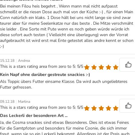
Bei meinen Filou heis begehrt , Wenn mann mal nicht aufpasst
schmeißt er die riesen Dose auch mal von der Küche :-) , für einen Main
Conn natürlich ein klaks. 1 Dose hält bei uns nicht lange sie sind zwar
teurer aber für meine Seelenkatze nur das beste . Die Mitze verschmäht
sie leider . Eine Sorte mit Pute wenn es noch geben würde würde ich
diese sofort auch testen ( Vielleicht eine überlegung) wen der Vorrat
aufgebraucht ist wird erst mal Ente getestet alles andre kennt er schon
;-)
|
15.12.18
Andrea
This is a stars rating area from zero to 5: 5/5
Kein Napf ohne darüber gestreute snackies :-)
Als Toppic übers Futter einsame Klasse. Da wird auch ungeliebteres
Futter gefressen.
|
09.12.18
Martina
This is a stars rating area from zero to 5: 5/5
Das Leckerli der besonderen Art ...
Ja, die Cosma snackies sind etwas Besonderes. Dies ist etwas Feines
für die Samtpfoten und besonders für meine Coonie, die sich immer
freut, wenn sie so ein Leckerli bekommt. Allerdings ist der Preis auch