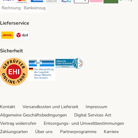
Visa Payment Method
Mastercard Payment Method
American Express Payment Method
Diners Club Payment Method
PayPal Payment Method
Apple Pay Payment Method
Klarna Payment Method
Riverty Payment 
Google P
Rechnung
Bankeinzug
Rechnung Payment Method
Bankeinzug Payment Method
Lieferservice
DHL Shipping Method
DPD Shipping Method
Sicherheit
Security
Security
Security
Kontakt
Versandkosten und Lieferzeit
Impressum
Allgemeine Geschäftsbedingungen
Digital Services Act
Vertrag widerrufen
Entsorgungs- und Umweltbestimmungen
Zahlungsarten
Über uns
Partnerprogramme
Karriere