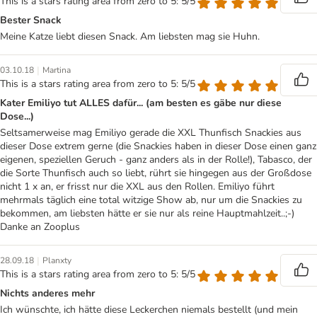
This is a stars rating area from zero to 5: 5/5
Bester Snack
Meine Katze liebt diesen Snack. Am liebsten mag sie Huhn.
|
03.10.18
Martina
This is a stars rating area from zero to 5: 5/5
Kater Emiliyo tut ALLES dafür... (am besten es gäbe nur diese
Dose...)
Seltsamerweise mag Emiliyo gerade die XXL Thunfisch Snackies aus
dieser Dose extrem gerne (die Snackies haben in dieser Dose einen ganz
eigenen, speziellen Geruch - ganz anders als in der Rolle!), Tabasco, der
die Sorte Thunfisch auch so liebt, rührt sie hingegen aus der Großdose
nicht 1 x an, er frisst nur die XXL aus den Rollen. Emiliyo führt
mehrmals täglich eine total witzige Show ab, nur um die Snackies zu
bekommen, am liebsten hätte er sie nur als reine Hauptmahlzeit..;-)
Danke an Zooplus
|
28.09.18
Planxty
This is a stars rating area from zero to 5: 5/5
Nichts anderes mehr
Ich wünschte, ich hätte diese Leckerchen niemals bestellt (und mein