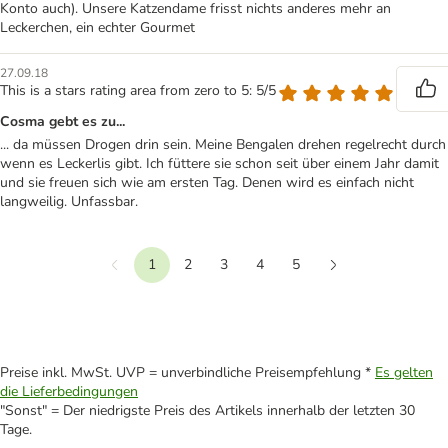
Konto auch). Unsere Katzendame frisst nichts anderes mehr an
Leckerchen, ein echter Gourmet
27.09.18
This is a stars rating area from zero to 5: 5/5
Cosma gebt es zu...
... da müssen Drogen drin sein. Meine Bengalen drehen regelrecht durch
wenn es Leckerlis gibt. Ich füttere sie schon seit über einem Jahr damit
und sie freuen sich wie am ersten Tag. Denen wird es einfach nicht
langweilig. Unfassbar.
1
2
3
4
5
Vorherige
Weiter
Preise inkl. MwSt. UVP = unverbindliche Preisempfehlung *
Es gelten
die Lieferbedingungen
"Sonst" = Der niedrigste Preis des Artikels innerhalb der letzten 30
Tage.