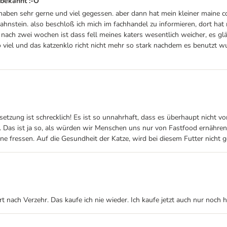
t bekannt :-O
 haben sehr gerne und viel gegessen. aber dann hat mein kleiner maine
zahnstein. also beschloß ich mich im fachhandel zu informieren, dort hat 
de- nach zwei wochen ist dass fell meines katers wesentlich weicher, es g
o viel und das katzenklo richt nicht mehr so stark nachdem es benutzt
zung ist schrecklich! Es ist so unnahrhaft, dass es überhaupt nicht vo
 Das ist ja so, als würden wir Menschen uns nur von Fastfood ernähren.
rne fressen. Auf die Gesundheit der Katze, wird bei diesem Futter nicht g
t nach Verzehr. Das kaufe ich nie wieder. Ich kaufe jetzt auch nur noch 