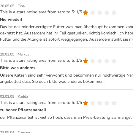
|
26.05.05
Tina
This is a stars rating area from zero to 5: 1/5
Nie wieder!
Das ist das minderwertigste Futter was man überhaupt bekommen kann a
gekratzt hat. Ausserdem hat ihr Fell gestunken, richtig komisch. Ich 
Futter und die Allergie ist sofort weggegangen. Ausserdem stinkt sie ni
|
29.03.05
Markus
This is a stars rating area from zero to 5: 1/5
Bitte was anderes
Unsere Katzen sind sehr verwöhnt und bekommen nur hochwertige Nahru
angebettelt dass Sie doch bitte was anderes bekommen.
|
03.03.05
Kadda
This is a stars rating area from zero to 5: 1/5
zu hoher Pflanzenanteil
der Pflanzenanteil ist viel so hoch, dass man Preis-Leistung als mangelh
|
22.05.04
Carmen