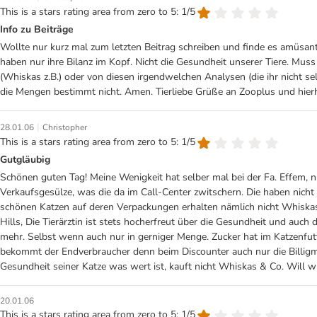
This is a stars rating area from zero to 5: 1/5
Info zu Beiträge
Wollte nur kurz mal zum letzten Beitrag schreiben und finde es amüsant,
haben nur ihre Bilanz im Kopf. Nicht die Gesundheit unserer Tiere. Muss
(Whiskas z.B.) oder von diesen irgendwelchen Analysen (die ihr nicht s
die Mengen bestimmt nicht. Amen. Tierliebe Grüße an Zooplus und hierh
|
28.01.06
Christopher
This is a stars rating area from zero to 5: 1/5
Gutgläubig
Schönen guten Tag! Meine Wenigkeit hat selber mal bei der Fa. Effem, n
Verkaufsgesülze, was die da im Call-Center zwitschern. Die haben nich
schönen Katzen auf deren Verpackungen erhalten nämlich nicht Whiskasfu
Hills, Die Tierärztin ist stets hocherfreut über die Gesundheit und au
mehr. Selbst wenn auch nur in gerniger Menge. Zucker hat im Katzenfutt
bekommt der Endverbraucher denn beim Discounter auch nur die Billigma
Gesundheit seiner Katze was wert ist, kauft nicht Whiskas & Co. Will wir
20.01.06
This is a stars rating area from zero to 5: 1/5