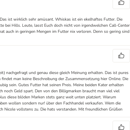
as ist wirklich sehr amüsant. Whiskas ist ein ekelhaftes Futter. Die
te bei Hills. Leute, lasst Euch doch nicht von irgendwelchen Call-Center
hat auch in geringen Mengen im Futter nix verloren. Denn so gering sind
eit) nachgefragt und genau diese gleich Meinung erhalten. Das ist pures
rum findet man keine Beschreibung der Zusammensetzung hier Online. Die
big sein. Gutes Futter hat seinen Preis. Meine beiden Kater erhalten
h noch Geld spart. Den von den Billigmarken braucht man viel viel
plus diese blöden Marken stets ganz weit unten platziert. Warum
 haben wollen sondern nur! über den Fachhandel verkaufen. Wem die
ch Nicole vollstens zu. Die hats verstanden. Mit freundlichen Grüßen