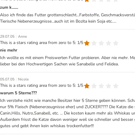
zum k.......
Also ich finde das Futter grottenschlecht...Farbstoffe, Geschmacksverstä
Tierische Nebenerzeugnisse...auch ist im Bozita kein Soja etc.....
|
29.07.05
Anne
This is a stars rating area from zero to 5: 1/5
nie mehr
Ich wollte es mit einem Preiswerten Futter probieren. Aber nie mehr. 
lieber bei den Hochwertigen Sachen wie Sanabelle und Felidea.
|
05.07.05
Nicole
This is a stars rating area from zero to 5: 1/5
warum 5 Sterne???
Ich verstehe nicht wie manche Besitzer hier 5 Sterne geben können. Sch
nur 5% Fleisch (Nebenerzeugnisse eher) und ZUCKER???? Die Katze die 
Canin,Hills, Nutro,Sanabell, etc. ... Die kosten kaum mehr als Whiskas 
Außerdem frisst die Katze davon weniger weil sie schneller und besser 
gutes und gebt ihnen kein whiskas trockenfutter!!!