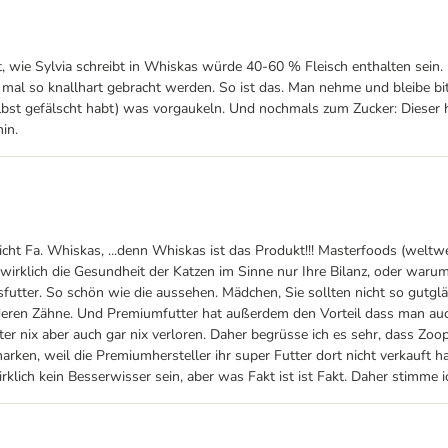
 wie Sylvia schreibt in Whiskas würde 40-60 % Fleisch enthalten sein. D
 mal so knallhart gebracht werden. So ist das. Man nehme und bleibe bit
elbst gefälscht habt) was vorgaukeln. Und nochmals zum Zucker: Dieser 
in.
icht Fa. Whiskas, ...denn Whiskas ist das Produkt!!! Masterfoods (weltw
t wirklich die Gesundheit der Katzen im Sinne nur Ihre Bilanz, oder wa
tter. So schön wie die aussehen. Mädchen, Sie sollten nicht so gutgläu
ch deren Zähne. Und Premiumfutter hat außerdem den Vorteil dass man auc
er nix aber auch gar nix verloren. Daher begrüsse ich es sehr, dass Zoo
rken, weil die Premiumhersteller ihr super Futter dort nicht verkauft
klich kein Besserwisser sein, aber was Fakt ist ist Fakt. Daher stimme i