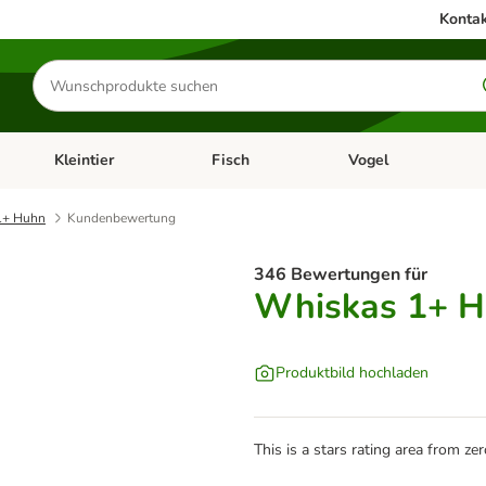
Kontak
Produkte
suchen
Kleintier
Fisch
Vogel
utter & Zubehör
Kategorie-Menü öffnen: Hundefutter & Zubehör
Kategorie-Menü öffnen: Kleintier
Kategorie-Menü öffnen
Ka
1+ Huhn
Kundenbewertung
346 Bewertungen für
Whiskas 1+ 
Produktbild hochladen
This is a stars rating area from zer