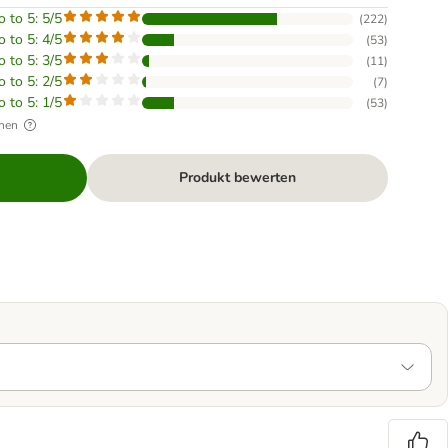
o to 5: 5/5
(
222
)
o to 5: 4/5
(
53
)
o to 5: 3/5
(
11
)
o to 5: 2/5
(
7
)
o to 5: 1/5
(
53
)
hen
Produkt bewerten