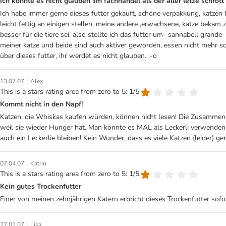
ich konnte es nicht glauben :im fachhandel als der aller letze schrot
Ich habe immer gerne dieses futter gekauft, schöne verpakkung, katzen
leicht fettig an einigen stellen, meine andere ,erwachsene, katze bekam 
besser für die tiere sei. also stellte ich das futter um- sannabell gran
meiner katze und beide sind auch aktiver geworden, essen nicht mehr s
über dieses futter, ihr werdet es nicht glauben. :-o
|
13.07.07
Alex
This is a stars rating area from zero to 5: 1/5
Kommt nicht in den Napf!
Katzen, die Whiskas kaufen würden, können nicht lesen! Die Zusammenset
weil sie wieder Hunger hat. Man könnte es MAL als Leckerli verwenden.
auch ein Leckerlie bleiben! Kein Wunder, dass es viele Katzen (leider) ge
|
07.04.07
Katrin
This is a stars rating area from zero to 5: 1/5
Kein gutes Trockenfutter
Einer von meinen zehnjährigen Katern erbricht dieses Trockenfutter sofor
|
27.01.07
Lisa