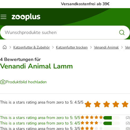
Versandkostenfrei ab 39€
Menü
Produkte
suchen
Katzenfutter & Zubehör
Katzenfutter trocken
Venandi Animal
Ve
4 Bewertungen für
Venandi Animal Lamm
Produktbild hochladen
This is a stars rating area from zero to 5: 4.5/5
This is a stars rating area from zero to 5: 5/5
(
2
)
This is a stars rating area from zero to 5: 4/5
(
2
)
This is a stars rating area from zero to 5: 3/5
(
0
)