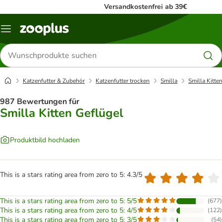
Versandkostenfrei ab 39€
Menü
Produkte
suchen
Katzenfutter & Zubehör
Katzenfutter trocken
Smilla
Smilla Kitte
987 Bewertungen für
Smilla Kitten Geflügel
Produktbild hochladen
This is a stars rating area from zero to 5: 4.3/5
This is a stars rating area from zero to 5: 5/5
(
677
)
This is a stars rating area from zero to 5: 4/5
(
122
)
This is a stars rating area from zero to 5: 3/5
(
54
)