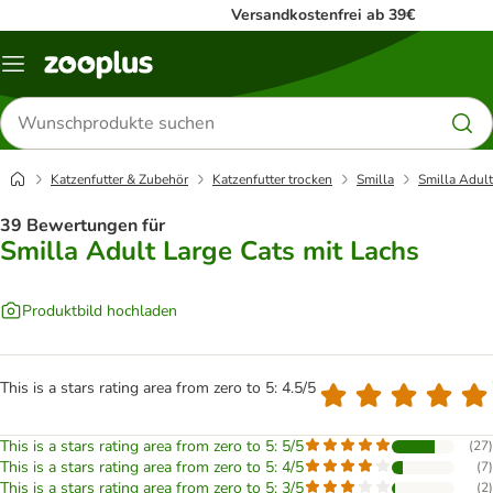
Versandkostenfrei ab 39€
Menü
Produkte
suchen
Katzenfutter & Zubehör
Katzenfutter trocken
Smilla
Smilla Adult
39 Bewertungen für
Smilla Adult Large Cats mit Lachs
Produktbild hochladen
This is a stars rating area from zero to 5: 4.5/5
This is a stars rating area from zero to 5: 5/5
(
27
)
This is a stars rating area from zero to 5: 4/5
(
7
)
This is a stars rating area from zero to 5: 3/5
(
2
)