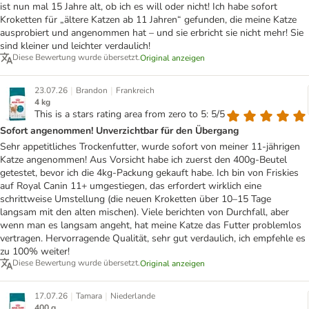
ist nun mal 15 Jahre alt, ob ich es will oder nicht! Ich habe sofort
Kroketten für „ältere Katzen ab 11 Jahren“ gefunden, die meine Katze
ausprobiert und angenommen hat – und sie erbricht sie nicht mehr! Sie
sind kleiner und leichter verdaulich!
Diese Bewertung wurde übersetzt.
Original anzeigen
|
|
23.07.26
Brandon
Frankreich
4 kg
This is a stars rating area from zero to 5: 5/5
Sofort angenommen! Unverzichtbar für den Übergang
Sehr appetitliches Trockenfutter, wurde sofort von meiner 11-jährigen
Katze angenommen! Aus Vorsicht habe ich zuerst den 400g-Beutel
getestet, bevor ich die 4kg-Packung gekauft habe. Ich bin von Friskies
auf Royal Canin 11+ umgestiegen, das erfordert wirklich eine
schrittweise Umstellung (die neuen Kroketten über 10–15 Tage
langsam mit den alten mischen). Viele berichten von Durchfall, aber
wenn man es langsam angeht, hat meine Katze das Futter problemlos
vertragen. Hervorragende Qualität, sehr gut verdaulich, ich empfehle es
zu 100% weiter!
Diese Bewertung wurde übersetzt.
Original anzeigen
|
|
17.07.26
Tamara
Niederlande
400 g