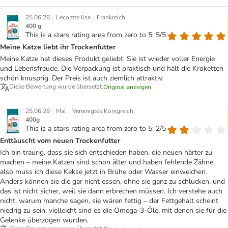
|
|
25.06.26
Lecomte lise
Frankreich
400 g
This is a stars rating area from zero to 5: 5/5
Meine Katze liebt ihr Trockenfutter
Meine Katze hat dieses Produkt geliebt. Sie ist wieder voller Energie
und Lebensfreude. Die Verpackung ist praktisch und hält die Kroketten
schön knusprig. Der Preis ist auch ziemlich attraktiv.
Diese Bewertung wurde übersetzt.
Original anzeigen
|
|
25.06.26
Mal
Vereinigtes Königreich
400g
This is a stars rating area from zero to 5: 2/5
Enttäuscht vom neuen Trockenfutter
Ich bin traurig, dass sie sich entschieden haben, die neuen härter zu
machen – meine Katzen sind schon älter und haben fehlende Zähne,
also muss ich diese Kekse jetzt in Brühe oder Wasser einweichen.
Anders können sie die gar nicht essen, ohne sie ganz zu schlucken, und
das ist nicht sicher, weil sie dann erbrechen müssen. Ich verstehe auch
nicht, warum manche sagen, sie wären fettig – der Fettgehalt scheint
niedrig zu sein, vielleicht sind es die Omega-3-Öle, mit denen sie für die
Gelenke überzogen wurden.