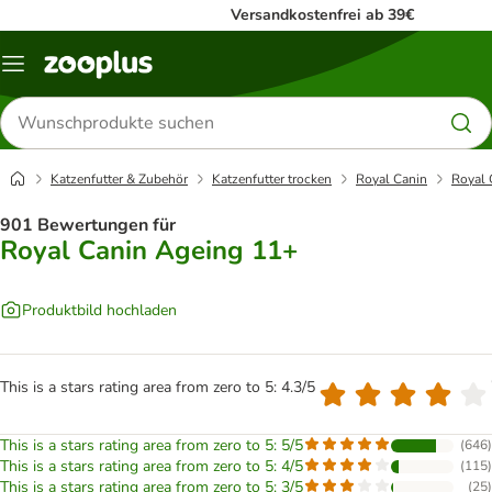
Versandkostenfrei ab 39€
Menü
Produkte
suchen
Katzenfutter & Zubehör
Katzenfutter trocken
Royal Canin
Royal 
901 Bewertungen für
Royal Canin Ageing 11+
Produktbild hochladen
This is a stars rating area from zero to 5: 4.3/5
This is a stars rating area from zero to 5: 5/5
(
646
)
This is a stars rating area from zero to 5: 4/5
(
115
)
This is a stars rating area from zero to 5: 3/5
(
25
)