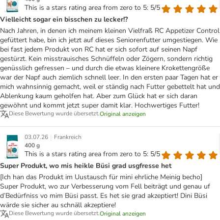
This is a stars rating area from zero to 5: 5/5
Vielleicht sogar ein bisschen zu lecker!?
Nach Jahren, in denen ich meinem kleinen Vielfraß RC Appetizer Control
gefüttert habe, bin ich jetzt auf dieses Seniorenfutter umgestiegen. Wie
bei fast jedem Produkt von RC hat er sich sofort auf seinen Napf
gestürzt. Kein misstrauisches Schnüffeln oder Zögern, sondern richtig
genüsslich gefressen – und durch die etwas kleinere Krokettengröße
war der Napf auch ziemlich schnell leer. In den ersten paar Tagen hat er
mich wahnsinnig gemacht, weil er ständig nach Futter gebettelt hat und
Ablenkung kaum geholfen hat. Aber zum Glück hat er sich daran
gewöhnt und kommt jetzt super damit klar. Hochwertiges Futter!
Diese Bewertung wurde übersetzt.
Original anzeigen
|
03.07.26
Frankreich
400 g
This is a stars rating area from zero to 5: 5/5
Super Produkt, wo mis heikle Büsi grad usgfresse het
[Ich han das Produkt im Uustausch für mini ehrliche Meinig becho]
Super Produkt, wo zur Verbesserung vom Fell beiträgt und genau uf
d’Bedürfniss vo mim Büsi passt. Es het sie grad akzeptiert! Dini Büsi
wärde sie sicher au schnäll akzeptiere!
Diese Bewertung wurde übersetzt.
Original anzeigen