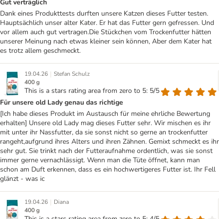
Gut verträglich
Dank eines Produkttests durften unsere Katzen dieses Futter testen.
Hauptsächlich unser alter Kater. Er hat das Futter gern gefressen. Und
vor allem auch gut vertragen.Die Stückchen vom Trockenfutter hätten
unserer Meinung nach etwas kleiner sein können, Aber dem Kater hat
es trotz allem geschmeckt.
|
19.04.26
Stefan Schulz
400 g
This is a stars rating area from zero to 5: 5/5
Für unsere old Lady genau das richtige
[Ich habe dieses Produkt im Austausch für meine ehrliche Bewertung
erhalten] Unsere old Lady mag dieses Futter sehr. Wir mischen es ihr
mit unter ihr Nassfutter, da sie sonst nicht so gerne an trockenfutter
rangeht,aufgrund ihres Alters und ihren Zähnen. Gemixt schmeckt es ihr
sehr gut. Sie trinkt nach der Futteraufnahme ordentlich, was sie sonst
immer gerne vernachlässigt. Wenn man die Tüte öffnet, kann man
schon am Duft erkennen, dass es ein hochwertigeres Futter ist. Ihr Fell
glänzt - was ic
|
19.04.26
Diana
400 g
This is a stars rating area from zero to 5: 4/5