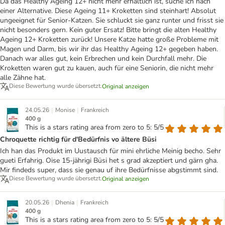
Da das Healthy Ageing 12+ nicht mehr erhältlich ist, suche ich nach
einer Alternative. Diese Ageing 11+ Kroketten sind steinhart! Absolut
ungeeignet für Senior-Katzen. Sie schluckt sie ganz runter und frisst sie
nicht besonders gern. Kein guter Ersatz! Bitte bringt die alten Healthy
Ageing 12+ Kroketten zurück! Unsere Katze hatte große Probleme mit
Magen und Darm, bis wir ihr das Healthy Ageing 12+ gegeben haben.
Danach war alles gut, kein Erbrechen und kein Durchfall mehr. Die
Kroketten waren gut zu kauen, auch für eine Seniorin, die nicht mehr
alle Zähne hat.
Diese Bewertung wurde übersetzt.
Original anzeigen
|
|
24.05.26
Monise
Frankreich
400 g
This is a stars rating area from zero to 5: 5/5
Chroquette richtig für d'Bedürfnis vo ältere Büsi
Ich han das Produkt im Uustausch für mini ehrliche Meinig becho. Sehr
gueti Erfahrig. Oise 15-jährigi Büsi het s grad akzeptiert und gärn gha.
Mir findeds super, dass sie genau uf ihre Bedürfnisse abgstimmt sind.
Diese Bewertung wurde übersetzt.
Original anzeigen
|
|
20.05.26
Dhenia
Frankreich
400 g
This is a stars rating area from zero to 5: 5/5