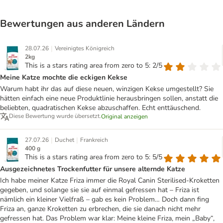
Bewertungen aus anderen Ländern
|
28.07.26
Vereinigtes Königreich
2kg
This is a stars rating area from zero to 5: 2/5
Meine Katze mochte die eckigen Kekse
Warum habt ihr das auf diese neuen, winzigen Kekse umgestellt? Sie
hätten einfach eine neue Produktlinie herausbringen sollen, anstatt die
beliebten, quadratischen Kekse abzuschaffen. Echt enttäuschend.
Diese Bewertung wurde übersetzt.
Original anzeigen
|
|
27.07.26
Duchet
Frankreich
400 g
This is a stars rating area from zero to 5: 5/5
Ausgezeichnetes Trockenfutter für unsere alternde Katze
Ich habe meiner Katze Friza immer die Royal Canin Sterilised-Kroketten
gegeben, und solange sie sie auf einmal gefressen hat – Friza ist
nämlich ein kleiner Vielfraß – gab es kein Problem… Doch dann fing
Friza an, ganze Kroketten zu erbrechen, die sie danach nicht mehr
gefressen hat. Das Problem war klar: Meine kleine Friza, mein „Baby“,