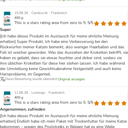
|
|
15.06.26
Candice bl
Frankreich
400 g
This is a stars rating area from zero to 5: 5/5
Super
[Ich habe dieses Produkt im Austausch für meine ehrliche Meinung
erhalten] Super Produkt, Ich habe eine Verbesserung bei den
Rückwürfen meiner Katzen bemerkt, also weniger Haarballen und das
Fell ist weicher geworden. Was das Aussehen der Kroketten betrifft, sie
haben es geliebt, dass sie etwas feuchter und dicker sind, sodass sie
ihre üblichen Kroketten für diese hier stehen lassen. Ich habe während
der Umstellung keine Gewichtsabnahme festgestellt und auch keine
Harnprobleme, im Gegenteil.
Diese Bewertung wurde übersetzt.
Original anzeigen
|
|
11.06.26
Lomingo
Frankreich
400 g
This is a stars rating area from zero to 5: 5/5
Angenommen, zufrieden
[Ich habe dieses Produkt im Austausch für meine ehrliche Meinung
erhalten] Endlich habe ich mein Paket mit Trockenfutter für meine Katze
bekommen – wegen des Poststreiks in Belgien hat es eine Weile