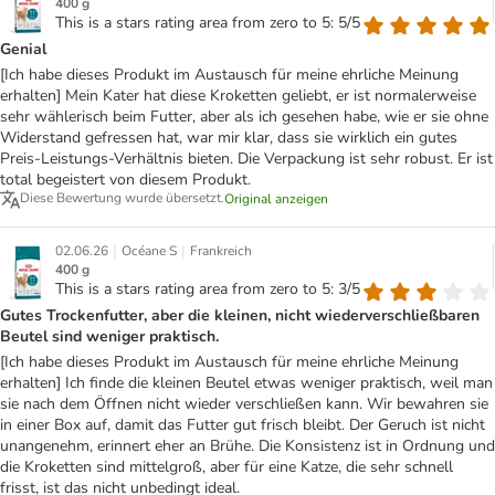
400 g
This is a stars rating area from zero to 5: 5/5
Genial
[Ich habe dieses Produkt im Austausch für meine ehrliche Meinung
erhalten] Mein Kater hat diese Kroketten geliebt, er ist normalerweise
sehr wählerisch beim Futter, aber als ich gesehen habe, wie er sie ohne
Widerstand gefressen hat, war mir klar, dass sie wirklich ein gutes
Preis-Leistungs-Verhältnis bieten. Die Verpackung ist sehr robust. Er ist
total begeistert von diesem Produkt.
Diese Bewertung wurde übersetzt.
Original anzeigen
|
|
02.06.26
Océane S
Frankreich
400 g
This is a stars rating area from zero to 5: 3/5
Gutes Trockenfutter, aber die kleinen, nicht wiederverschließbaren
Beutel sind weniger praktisch.
[Ich habe dieses Produkt im Austausch für meine ehrliche Meinung
erhalten] Ich finde die kleinen Beutel etwas weniger praktisch, weil man
sie nach dem Öffnen nicht wieder verschließen kann. Wir bewahren sie
in einer Box auf, damit das Futter gut frisch bleibt. Der Geruch ist nicht
unangenehm, erinnert eher an Brühe. Die Konsistenz ist in Ordnung und
die Kroketten sind mittelgroß, aber für eine Katze, die sehr schnell
frisst, ist das nicht unbedingt ideal.