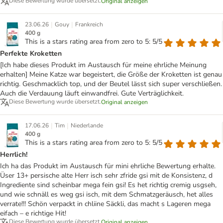
Diese Bewertung wurde übersetzt.
Original anzeigen
|
|
23.06.26
Gouy
Frankreich
400 g
This is a stars rating area from zero to 5: 5/5
Perfekte Kroketten
[Ich habe dieses Produkt im Austausch für meine ehrliche Meinung
erhalten] Meine Katze war begeistert, die Größe der Kroketten ist genau
richtig. Geschmacklich top, und der Beutel lässt sich super verschließen.
Auch die Verdauung läuft einwandfrei. Gute Verträglichkeit.
Diese Bewertung wurde übersetzt.
Original anzeigen
|
|
17.06.26
Tim
Niederlande
400 g
This is a stars rating area from zero to 5: 5/5
Herrlich!
Ich ha das Produkt im Austausch für mini ehrliche Bewertung erhalte.
Üser 13+ persische alte Herr isch sehr zfride gsi mit de Konsistenz, d
Ingrediente sind scheinbar mega fein gsi! Es het richtig cremig usgseh,
und wie schnäll es weg gsi isch, mit dem Schmatzgeräusch, het alles
verrate!!! Schön verpackt in chliine Säckli, das macht s Lageren mega
eifach – e richtige Hit!
Diese Bewertung wurde übersetzt.
Original anzeigen