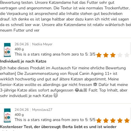
Bewertung testen. Unsere Katzendame hat das Futter sehr gut
vertragen und angenommen. Die Textur ist wie normales Trockenfutter,
die Verpackung ist ansprechend alle Inhalte stehen gut beschrieben
drauf. Ich denke es ist lange haltbar aber dazu kann ich nicht viel sagen
da es schnell leer war. Unsere alte Katzendame ist relativ wählerisch bei
neuem Futter und ver
|
26.04.26
Nadiia Meyer
400 g
This is a stars rating area from zero to 5: 3/5
Individuell je nach Katze
[Ich habe dieses Produkt im Austausch für meine ehrliche Bewertung
erhalten] Die Zusammensetzung von Royal Canin Ageing 11+ ist
wirklich hochwertig und gut auf ältere Katzen abgestimmt. Meine
Senior-Katze wollte es allerdings gar nicht fressen 🙈 Dafür hat meine
3-jährige Katze alles sofort aufgegessen 😂🙏🏼 Fazit: Top Inhalt, aber
sehr individuell je nach Katze 🐱
|
24.04.26
Myroslava27
400 g
This is a stars rating area from zero to 5: 5/5
Kostenloser Test, der überzeugt: Berta liebt es und ist wieder