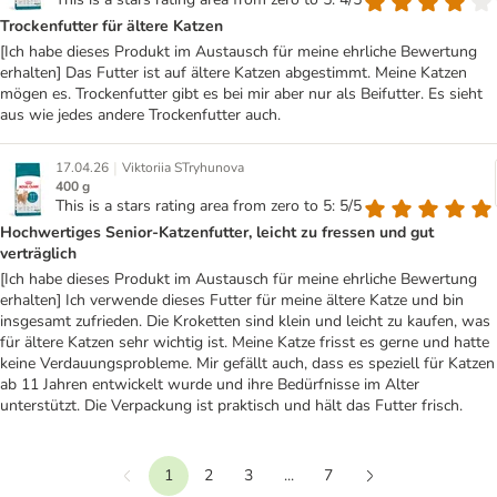
Trockenfutter für ältere Katzen
[Ich habe dieses Produkt im Austausch für meine ehrliche Bewertung
erhalten] Das Futter ist auf ältere Katzen abgestimmt. Meine Katzen
mögen es. Trockenfutter gibt es bei mir aber nur als Beifutter. Es sieht
aus wie jedes andere Trockenfutter auch.
|
17.04.26
Viktoriia STryhunova
400 g
This is a stars rating area from zero to 5: 5/5
Hochwertiges Senior-Katzenfutter, leicht zu fressen und gut
verträglich
[Ich habe dieses Produkt im Austausch für meine ehrliche Bewertung
erhalten] Ich verwende dieses Futter für meine ältere Katze und bin
insgesamt zufrieden. Die Kroketten sind klein und leicht zu kaufen, was
für ältere Katzen sehr wichtig ist. Meine Katze frisst es gerne und hatte
keine Verdauungsprobleme. Mir gefällt auch, dass es speziell für Katzen
ab 11 Jahren entwickelt wurde und ihre Bedürfnisse im Alter
unterstützt. Die Verpackung ist praktisch und hält das Futter frisch.
1
2
3
...
7
Vorherige
Weiter