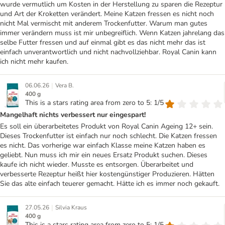
wurde vermutlich um Kosten in der Herstellung zu sparen die Rezeptur
und Art der Kroketten verändert. Meine Katzen fressen es nicht noch
nicht Mal vermischt mit anderem Trockenfutter. Warum man gutes
immer verändern muss ist mir unbegreiflich. Wenn Katzen jahrelang das
selbe Futter fressen und auf einmal gibt es das nicht mehr das ist
einfach unverantwortlich und nicht nachvollziehbar. Royal Canin kann
ich nicht mehr kaufen.
|
06.06.26
Vera B.
400 g
This is a stars rating area from zero to 5: 1/5
Mangelhaft nichts verbessert nur eingespart!
Es soll ein überarbeitetes Produkt von Royal Canin Ageing 12+ sein.
Dieses Trockenfutter ist einfach nur noch schlecht. Die Katzen fressen
es nicht. Das vorherige war einfach Klasse meine Katzen haben es
geliebt. Nun muss ich mir ein neues Ersatz Produkt suchen. Dieses
kaufe ich nicht wieder. Musste es entsorgen. Überarbeitet und
verbesserte Rezeptur heißt hier kostengünstiger Produzieren. Hätten
Sie das alte einfach teuerer gemacht. Hätte ich es immer noch gekauft.
|
27.05.26
Silvia Kraus
400 g
This is a stars rating area from zero to 5: 1/5