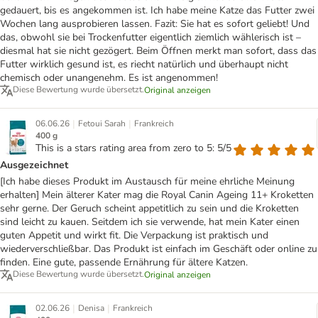
gedauert, bis es angekommen ist. Ich habe meine Katze das Futter zwei
Wochen lang ausprobieren lassen. Fazit: Sie hat es sofort geliebt! Und
das, obwohl sie bei Trockenfutter eigentlich ziemlich wählerisch ist –
diesmal hat sie nicht gezögert. Beim Öffnen merkt man sofort, dass das
Futter wirklich gesund ist, es riecht natürlich und überhaupt nicht
chemisch oder unangenehm. Es ist angenommen!
Diese Bewertung wurde übersetzt.
Original anzeigen
|
|
06.06.26
Fetoui Sarah
Frankreich
400 g
This is a stars rating area from zero to 5: 5/5
Ausgezeichnet
[Ich habe dieses Produkt im Austausch für meine ehrliche Meinung
erhalten] Mein älterer Kater mag die Royal Canin Ageing 11+ Kroketten
sehr gerne. Der Geruch scheint appetitlich zu sein und die Kroketten
sind leicht zu kauen. Seitdem ich sie verwende, hat mein Kater einen
guten Appetit und wirkt fit. Die Verpackung ist praktisch und
wiederverschließbar. Das Produkt ist einfach im Geschäft oder online zu
finden. Eine gute, passende Ernährung für ältere Katzen.
Diese Bewertung wurde übersetzt.
Original anzeigen
|
|
02.06.26
Denisa
Frankreich