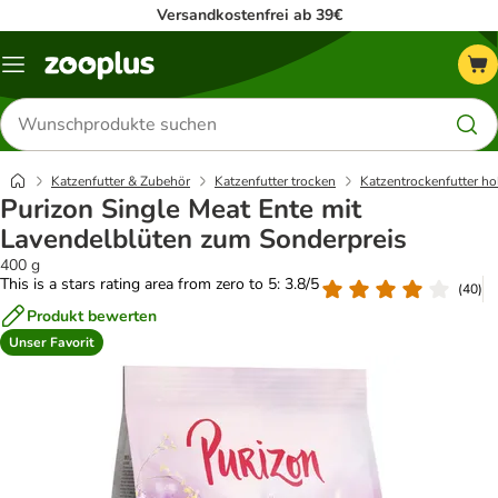
Versandkostenfrei ab 39€
Menü
Produkte
suchen
Katzenfutter & Zubehör
Katzenfutter trocken
Katzentrockenfutter ho
Purizon Single Meat Ente mit
Lavendelblüten zum Sonderpreis
400 g
This is a stars rating area from zero to 5: 3.8/5
(
40
)
Produkt bewerten
Unser Favorit