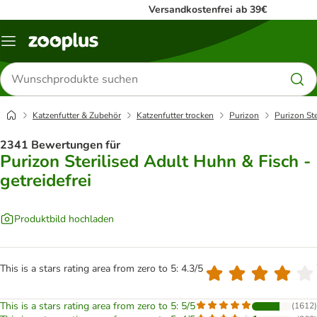
Versandkostenfrei ab 39€
Menü
Produkte
suchen
Katzenfutter & Zubehör
Katzenfutter trocken
Purizon
Purizon Ste
2341 Bewertungen für
Purizon Sterilised Adult Huhn & Fisch -
getreidefrei
Produktbild hochladen
This is a stars rating area from zero to 5: 4.3/5
This is a stars rating area from zero to 5: 5/5
(
1612
)