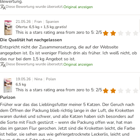
Bewertung.
Diese Bewertung wurde übersetzt.
Original anzeigen
|
|
21.05.26
Fran
Spanien
Oferta: 6,5 kg + 1,5 kg ¡gratis!
This is a stars rating area from zero to 5: 2/5
Die Qualität hat nachgelassen
Entspricht nicht der Zusammensetzung, die auf der Webseite
angegeben ist. Es ist weniger Fleisch drin als früher. Ich weiß nicht, ob
das nur bei dem 1,5 kg Angebot so ist.
Diese Bewertung wurde übersetzt.
Original anzeigen
|
|
19.05.26
Nina
Polen
6,5 kg
This is a stars rating area from zero to 5: 2/5
Purizon
Früher war das das Lieblingsfutter meiner 5 Katzen. Der Geruch nach
dem Öffnen der Packung blieb richtig lange in der Luft, die Kroketten
waren dunkel und schwer, und alle Katzen haben sich besonders auf
die Sorte mit Fisch gestürzt – wenn die Packung offen war, hat man
das im ganzen Flur gerochen. Jetzt sind die Kroketten leicht, die Farbe
ist heller, sie sehen aus wie gefriergetrocknete Leckerlis, leicht und