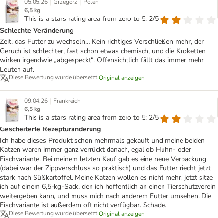
|
|
05.05.26
Grzegorz
Polen
6,5 kg
This is a stars rating area from zero to 5: 2/5
Schlechte Veränderung
Zeit, das Futter zu wechseln… Kein richtiges Verschließen mehr, der
Geruch ist schlechter, fast schon etwas chemisch, und die Kroketten
wirken irgendwie „abgespeckt“. Offensichtlich fällt das immer mehr
Leuten auf.
Diese Bewertung wurde übersetzt.
Original anzeigen
|
09.04.26
Frankreich
6,5 kg
This is a stars rating area from zero to 5: 2/5
Gescheiterte Rezepturänderung
Ich habe dieses Produkt schon mehrmals gekauft und meine beiden
Katzen waren immer ganz verrückt danach, egal ob Huhn- oder
Fischvariante. Bei meinem letzten Kauf gab es eine neue Verpackung
(dabei war der Zippverschluss so praktisch) und das Futter riecht jetzt
stark nach Süßkartoffel. Meine Katzen wollen es nicht mehr, jetzt sitze
ich auf einem 6,5-kg-Sack, den ich hoffentlich an einen Tierschutzverein
weitergeben kann, und muss mich nach anderem Futter umsehen. Die
Fischvariante ist außerdem oft nicht verfügbar. Schade.
Diese Bewertung wurde übersetzt.
Original anzeigen