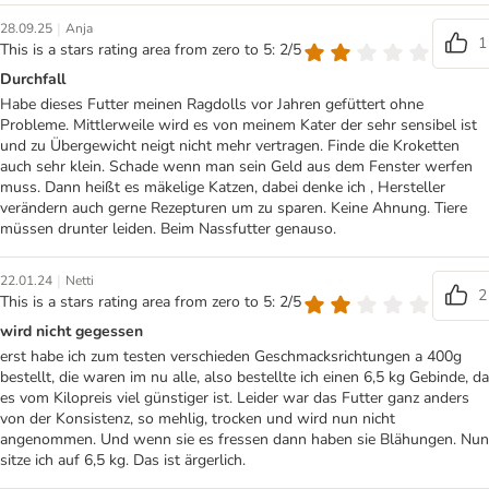
|
28.09.25
Anja
1
This is a stars rating area from zero to 5: 2/5
Durchfall
Habe dieses Futter meinen Ragdolls vor Jahren gefüttert ohne
Probleme. Mittlerweile wird es von meinem Kater der sehr sensibel ist
und zu Übergewicht neigt nicht mehr vertragen. Finde die Kroketten
auch sehr klein. Schade wenn man sein Geld aus dem Fenster werfen
muss. Dann heißt es mäkelige Katzen, dabei denke ich , Hersteller
verändern auch gerne Rezepturen um zu sparen. Keine Ahnung. Tiere
müssen drunter leiden. Beim Nassfutter genauso.
|
22.01.24
Netti
2
This is a stars rating area from zero to 5: 2/5
wird nicht gegessen
erst habe ich zum testen verschieden Geschmacksrichtungen a 400g
bestellt, die waren im nu alle, also bestellte ich einen 6,5 kg Gebinde, da
es vom Kilopreis viel günstiger ist. Leider war das Futter ganz anders
von der Konsistenz, so mehlig, trocken und wird nun nicht
angenommen. Und wenn sie es fressen dann haben sie Blähungen. Nun
sitze ich auf 6,5 kg. Das ist ärgerlich.