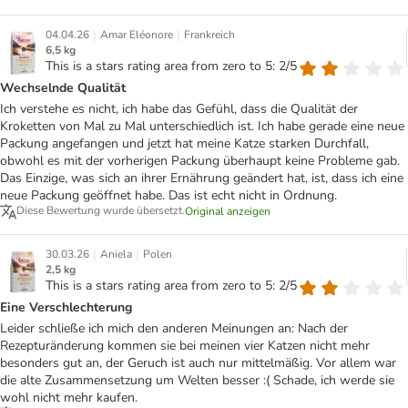
|
|
04.04.26
Amar Eléonore
Frankreich
6,5 kg
This is a stars rating area from zero to 5: 2/5
Wechselnde Qualität
Ich verstehe es nicht, ich habe das Gefühl, dass die Qualität der
Kroketten von Mal zu Mal unterschiedlich ist. Ich habe gerade eine neue
Packung angefangen und jetzt hat meine Katze starken Durchfall,
obwohl es mit der vorherigen Packung überhaupt keine Probleme gab.
Das Einzige, was sich an ihrer Ernährung geändert hat, ist, dass ich eine
neue Packung geöffnet habe. Das ist echt nicht in Ordnung.
Diese Bewertung wurde übersetzt.
Original anzeigen
|
|
30.03.26
Aniela
Polen
2,5 kg
This is a stars rating area from zero to 5: 2/5
Eine Verschlechterung
Leider schließe ich mich den anderen Meinungen an: Nach der
Rezepturänderung kommen sie bei meinen vier Katzen nicht mehr
besonders gut an, der Geruch ist auch nur mittelmäßig. Vor allem war
die alte Zusammensetzung um Welten besser :( Schade, ich werde sie
wohl nicht mehr kaufen.