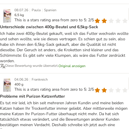
|
|
08.07.26
Paula
Spanien
6,5 kg
This is a stars rating area from zero to 5: 2/5
Unterschiede zwischen 400g-Beutel und 6,5kg-Sack
Ich habe zwei 400g-Beutel gekauft, weil ich das Futter wechseln wollte
und sehen wollte, wie sie dieses vertragen. Es schien gut zu sein, also
habe ich ihnen den 6,5kg-Sack gekauft, aber die Qualität ist nicht
dieselbe. Der Geruch ist anders, die Kroketten sind kleiner und das
Schlimmste: Es gibt sehr viele Klumpen, als wäre das Futter zerdrückt
worden.
Diese Bewertung wurde übersetzt.
Original anzeigen
|
04.06.26
Frankreich
400 g
This is a stars rating area from zero to 5: 2/5
Probleme mit Purizon Katzenfutter
Es tut mir leid, ich bin seit mehreren Jahren Kundin und meine beiden
Katzen haben Ihr Trockenfutter immer geliebt. Aber mittlerweile mögen
meine Katzen Ihr Purizon-Futter überhaupt nicht mehr. Da hat sich
tatsächlich etwas verändert, und die Bewertungen anderer Kunden
bestätigen meinen Verdacht. Deshalb schreibe ich jetzt auch eine