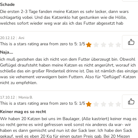
Schade
Die ersten 2-3 Tage fanden meine Katzen es sehr lecker, dann wars
schlagartig vobei. Und das Katzenklo hat gestunken wie die Hölle,
welches sofort wieder weg war als ich das Futter abgesetzt hab
|
20.12.12
Ani
This is a stars rating area from zero to 5: 1/5
Naja....
ich muß gestehen das ich nicht von dem Futter überzeugt bin. Obwohl
Geflügel draufsteht haben meine Katzen es nicht angerührt, worauf ich
schließe das ein großer Rindanteil drinne ist. Das ist nämlich das einzige
was sie vehement verweigern beim Futtern. Also für "Geflügel"-Katzen
nicht zu empfehlen.
|
17.10.12
Monia B.
This is a stars rating area from zero to 5: 1/5
Keiner mag es so recht
Wir haben 20 Katzen bei uns im Baulager, (Alle kastriert) keiner mag es
so recht gerne es wird gefressen weil sonst nix anderes da war- wir
haben es dann gemischt und nun ist der Sack leer. Ich habe den Sack
gekauf, weil es eben 20 Kg für einen guten Preis gab. Bei 20 Miezen