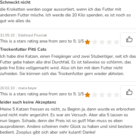
Schmeckt nicht
die Kroketten werden sogar aussortiert, wenn ich das Futter mit
anderem Futter mische. Ich werde die 20 Kilo spenden, es ist noch so
gut wie alles da.
|
31.05.10
Edeltraut Posniak
This is a stars rating area from zero to 5: 1/5
Trockenfutter Pitti Cats
Ich habe drei Katzen, einen Freigänger und zwei Stubentiger, seit ich das
Futter gebe haben alle drei Durchfall. Es ist teilweise so schlimm, das
jede frei Ecke vollgemacht wird. Also ich bin mit dem Futter nicht
zufreiden. Sie können sich das Trockenfutter gern wieder abholen.
|
20.02.10
maria beyer
This is a stars rating area from zero to 5: 1/5
leider auch keine Akzeptanz
Meine 5 Katzen fressen es nicht, zu Beginn ja, dann wurde es erbrochen
und nicht mehr angerührt. Es war ein Versuch. Aber alle 5 lassen es
nun liegen. Schade, denn der Preis ist so gut!! Man muss es eben
ausprobieren. Andere scheinen mehr Glück zu haben und sind bestens
bedient. Zooplus gibt sich aber sehr kulant! Danke!