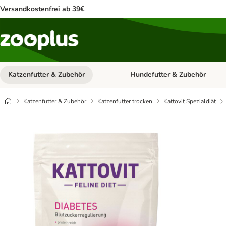
Versandkostenfrei ab 39€
Katzenfutter & Zubehör
Hundefutter & Zubehör
Kategorie-Menü öffnen: Katzenf
Katzenfutter & Zubehör
Katzenfutter trocken
Kattovit Spezialdiät