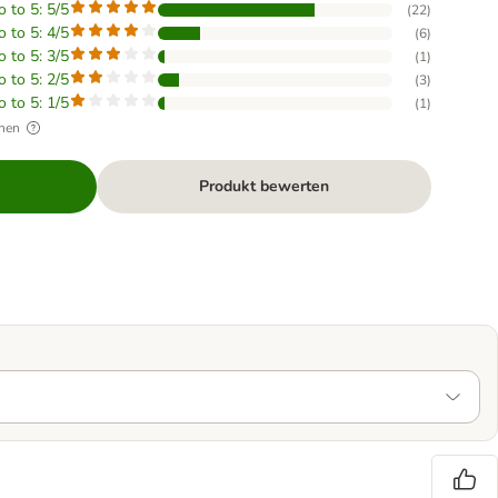
o to 5: 5/5
(
22
)
o to 5: 4/5
(
6
)
o to 5: 3/5
(
1
)
o to 5: 2/5
(
3
)
o to 5: 1/5
(
1
)
hen
Produkt bewerten