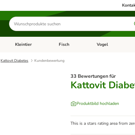
Kontak
Produkte
suchen
Kleintier
Fisch
Vogel
utter & Zubehör
Kategorie-Menü öffnen: Hundefutter & Zubehör
Kategorie-Menü öffnen: Kleintier
Kategorie-Menü öffnen
Ka
Kattovit Diabetes
Kundenbewertung
33 Bewertungen für
Kattovit Diabe
Produktbild hochladen
This is a stars rating area from zer