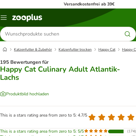
Versandkostenfrei ab 39€
Menü
Produkte
suchen
Katzenfutter & Zubehör
Katzenfutter trocken
Happy Cat
Happy Ca
195 Bewertungen für
Happy Cat Culinary Adult Atlantik-
Lachs
Produktbild hochladen
This is a stars rating area from zero to 5: 4.7/5
This is a stars rating area from zero to 5: 5/5
(
174
)