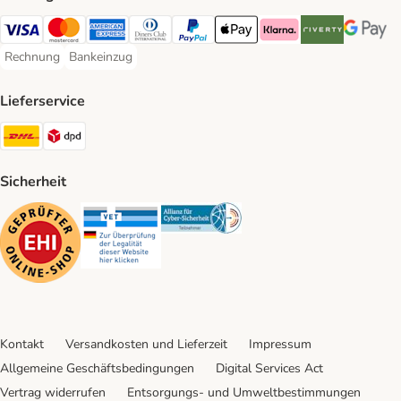
Visa Payment Method
Mastercard Payment Method
American Express Payment Method
Diners Club Payment Method
PayPal Payment Method
Apple Pay Payment Method
Klarna Payment Method
Riverty Payment 
Google P
Rechnung
Bankeinzug
Rechnung Payment Method
Bankeinzug Payment Method
Lieferservice
DHL Shipping Method
DPD Shipping Method
Sicherheit
Security
Security
Security
Kontakt
Versandkosten und Lieferzeit
Impressum
Allgemeine Geschäftsbedingungen
Digital Services Act
Vertrag widerrufen
Entsorgungs- und Umweltbestimmungen