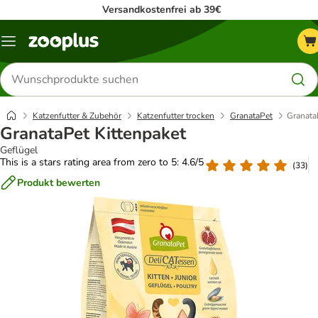
Versandkostenfrei ab 39€
Menü
Produkte
suchen
Katzenfutter & Zubehör
Katzenfutter trocken
GranataPet
Granata
GranataPet Kittenpaket
Geflügel
This is a stars rating area from zero to 5: 4.6/5
(
33
)
Produkt bewerten