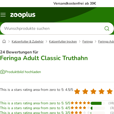
Versandkostenfrei ab 39€
Menü
Produkte
suchen
Katzenfutter & Zubehör
Katzenfutter trocken
Feringa
Feringa Adu
24 Bewertungen für
Feringa Adult Classic Truthahn
Produktbild hochladen
This is a stars rating area from zero to 5: 4.5/5
This is a stars rating area from zero to 5: 5/5
(
18
)
This is a stars rating area from zero to 5: 4/5
(
3
)
This is a stars rating area from zero to 5: 3/5
(
1
)