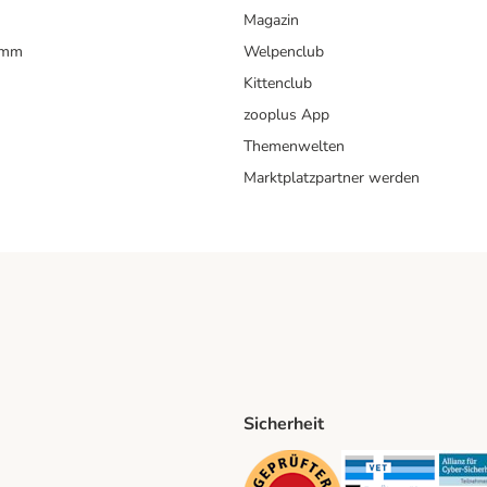
Magazin
amm
Welpenclub
Kittenclub
zooplus App
Themenwelten
Marktplatzpartner werden
Sicherheit
ping Method
D Shipping Method
Security
Securit