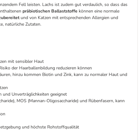
nzendem Fell leisten. Lachs ist zudem gut verdaulich, so dass das
 enthaltenen
präbiotischen Ballaststoffe
können eine normale
ubereitet
und von Katzen mit entsprechenden Allergien und
e, natürliche Zutaten.
zen mit sensibler Haut
s Risiko der Haarballenbildung reduzieren können
äuren, hinzu kommen Biotin und Zink, kann zu normaler Haut und
tzen
n und Unverträglichkeiten geeignet
charide), MOS (Mannan-Oligosaccharide) und Rübenfasern, kann
ion
setzgebung und höchste Rohstoffqualität