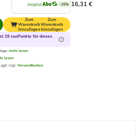
16,31 €
-15%
Zum
Zum
Warenkorb
Warenkorb
hinzufügen
hinzufügen
t 19 zooPunkte für dieses
tage.
mehr lesen
hr lesen
.
ggf. zzgl.
Versandkosten