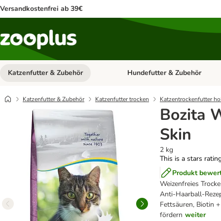
Versandkostenfrei ab 39€
Katzenfutter & Zubehör
Hundefutter & Zubehör
Kategorie-Menü öffnen: Katzenf
Katzenfutter & Zubehör
Katzenfutter trocken
Katzentrockenfutter ho
Bozita W
Skin
2 kg
This is a stars ratin
Produkt bewer
Weizenfreies Trocke
Anti-Haarball-Rezep
Fettsäuren, Biotin 
fördern
weiter