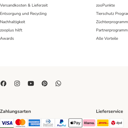
Versandkosten & Lieferzeit
zooPunkte
Entsorgung und Recycling
Tierschutz Progr
Nachhaltigkeit
Züchterprogramm
zooplus hilft
Partnerprogramm
Awards
Alle Vorteile
Zahlungsarten
Lieferservice
DHL Ship
DP
Visa Payment Method
Mastercard Payment Method
American Express Payment Method
Diners Club Payment Method
PayPal Payment Method
Apple Pay Payment Method
Klarna Payment Method