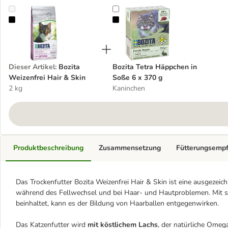
Bozita Weizenfrei Hair & Skin
Bozita Tetra Häppchen in Soße 6 
Dieser Artikel
:
Bozita
Bozita Tetra Häppchen in
Weizenfrei Hair & Skin
Soße 6 x 370 g
2 kg
Kaninchen
Produktbeschreibung
Zusammensetzung
Fütterungsemp
Das Trockenfutter Bozita Weizenfrei Hair & Skin ist eine ausgezeic
während des Fellwechsel und bei Haar- und Hautproblemen. Mit sei
beinhaltet, kann es der Bildung von Haarballen entgegenwirken.
Das Katzenfutter wird
mit köstlichem Lachs
, der natürliche Omega