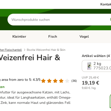
Kontak
Produkte
suchen
Kleintier
Fisch
Vogel
utter & Zubehör
Kategorie-Menü öffnen: Hundefutter & Zubehör
Kategorie-Menü öffnen: Kleintier
Kategorie-Menü öffnen
Ka
her Fleischanteil
Bozita Weizenfrei Hair & Skin
eizenfrei Hair &
Artikel wählen (4
2 kg
775023.
UVP 25,49 €
g area from zero to 5: 4.3/5
(
36
)
19,19 €
ten
9,60 € / kg
nfutter für ausgewachsene Katzen, mit Lachs,
tur, ideal für Langhaarkatzen, enthält Omega-
+ Zink, kann normale Haut und glänzendes Fell