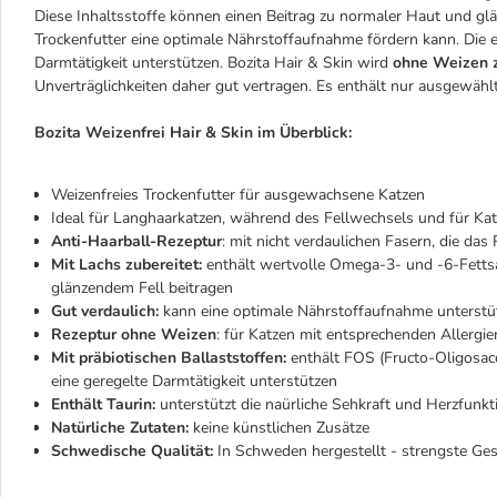
Diese Inhaltsstoffe können einen Beitrag zu normaler Haut und glä
Trockenfutter eine optimale Nährstoffaufnahme fördern kann. Die
Darmtätigkeit unterstützen. Bozita Hair & Skin wird
ohne Weizen z
Unverträglichkeiten daher gut vertragen. Es enthält nur ausgewählt
Bozita Weizenfrei Hair & Skin im Überblick:
Weizenfreies Trockenfutter für ausgewachsene Katzen
Ideal für Langhaarkatzen, während des Fellwechsels und für Kat
Anti-Haarball-Rezeptur
: mit nicht verdaulichen Fasern, die da
Mit Lachs zubereitet:
enthält wertvolle Omega-3- und -6-Fetts
glänzendem Fell beitragen
Gut verdaulich:
kann eine optimale Nährstoffaufnahme unterstü
Rezeptur ohne Weizen
: für Katzen mit entsprechenden Allergie
Mit präbiotischen Ballaststoffen:
enthält FOS (Fructo-Oligosac
eine geregelte Darmtätigkeit unterstützen
Enthält Taurin:
unterstützt die naürliche Sehkraft und Herzfunkt
Natürliche Zutaten:
keine künstlichen Zusätze
Schwedische Qualität:
In Schweden hergestellt - strengste Ge