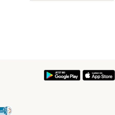
y
Security