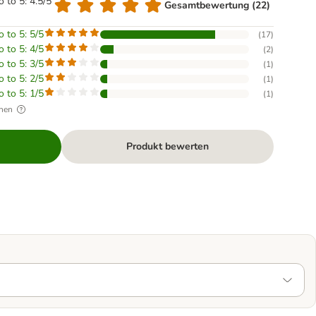
o to 5: 4.5/5
Gesamtbewertung (22)
o to 5: 5/5
(
17
)
o to 5: 4/5
(
2
)
o to 5: 3/5
(
1
)
o to 5: 2/5
(
1
)
o to 5: 1/5
(
1
)
hen
Produkt bewerten