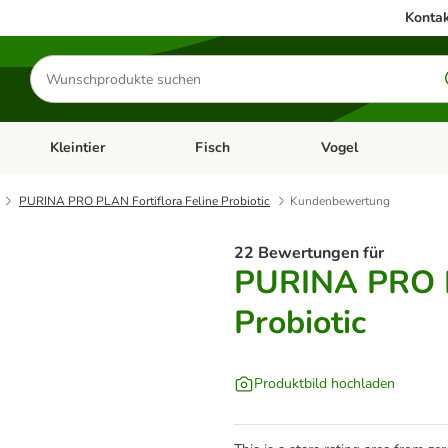
Kontak
Produkte
suchen
Kleintier
Fisch
Vogel
utter & Zubehör
Kategorie-Menü öffnen: Hundefutter & Zubehör
Kategorie-Menü öffnen: Kleintier
Kategorie-Menü öffnen
Ka
PURINA PRO PLAN Fortiflora Feline Probiotic
Kundenbewertung
22 Bewertungen für
PURINA PRO PL
Probiotic
Produktbild hochladen